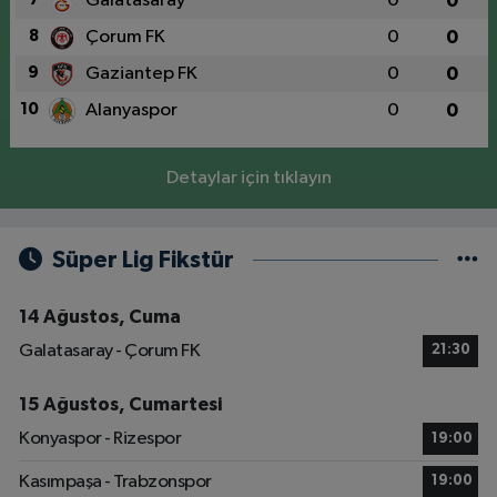
Galatasaray
0
0
8
Çorum FK
0
0
9
Gaziantep FK
0
0
10
Alanyaspor
0
0
Detaylar için tıklayın
Süper Lig Fikstür
14 Ağustos, Cuma
Galatasaray - Çorum FK
21:30
15 Ağustos, Cumartesi
Konyaspor - Rizespor
19:00
Kasımpaşa - Trabzonspor
19:00