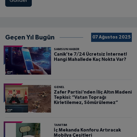
Gönder
Geçen Yıl Bugün
07 Ağustos 2025
SAMSUN HABER
Canik’te 7/24 Ücretsiz İnternet!
Hangi Mahallede Kaç Nokta Var?
GENEL
Zafer Partisi'nden İliç Altın Madeni
Tepkisi: “Vatan Toprağı
Kirletilemez, Sömürülemez”
TANITIM
İç Mekanda Konforu Artıracak
Mobilya Çeşitleri