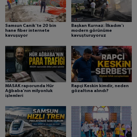
Samsun Canik'te 20 bin
Başkan Kurnaz: İlkadım'ı
hane fiber internete
modern görünüme
kavuşuyor
kavuşturuyoruz
MASAK raporunda Hür
Rapçi Keskin kimdir, neden
Ağbaba’nın milyonluk
gözaltına alındı?
işlemleri