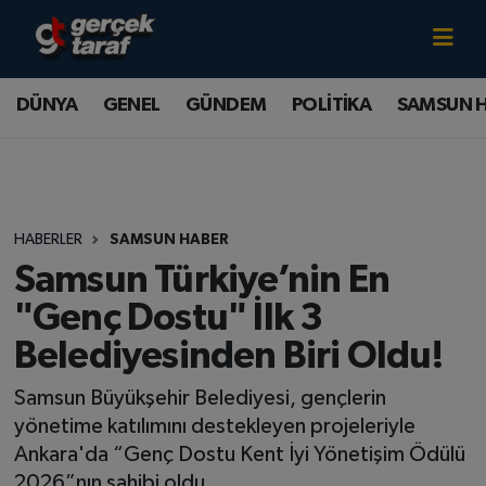
Canlı TV İzle
DÜNYA
Samsun Nöbetçi Eczaneler
DÜNYA
GENEL
GÜNDEM
POLİTİKA
SAMSUN 
GENEL
Samsun Hava Durumu
GÜNDEM
Samsun Namaz Vakitleri
HABERLER
SAMSUN HABER
POLİTİKA
Samsun Trafik Yoğunluk Haritası
Samsun Türkiye’nin En
SAMSUN HABER
Süper Lig Puan Durumu ve Fikstür
"Genç Dostu" İlk 3
Belediyesinden Biri Oldu!
SAMSUNSPOR
Tüm Manşetler
Samsun Büyükşehir Belediyesi, gençlerin
SAĞLIK
Son Dakika Haberleri
yönetime katılımını destekleyen projeleriyle
Ankara'da “Genç Dostu Kent İyi Yönetişim Ödülü
TEKNOLOJİ
Haber Arşivi
2026”nın sahibi oldu.