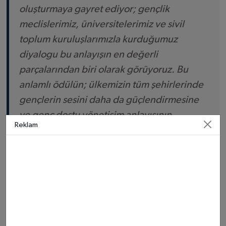
oluşturmaya gayret ediyor; gençlik
meclislerimiz, üniversitelerimiz ve sivil
toplum kuruluşlarımızla kurduğumuz
diyalogu bu anlayışın en değerli
parçalarından biri olarak görüyoruz. Bu
anlamlı ödülün; ülkemizin tüm şehirlerinde
gençlerin sesini daha da güçlendirmesine
ve genç dostu yönetişim anlayışının
Reklam
yaygınlaşmasına vesile olmasını diliyorum.
Başarımızın gerçek ilham kaynağı olan
Samsun’umuzun gençlerine gönülden
teşekkür ediyorum.”