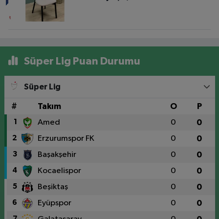
Süper Lig Puan Durumu
Süper Lig
#
Takım
O
P
1
Amed
0
0
2
Erzurumspor FK
0
0
3
Başakşehir
0
0
4
Kocaelispor
0
0
5
Beşiktaş
0
0
6
Eyüpspor
0
0
7