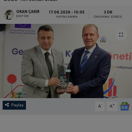
SPOR
OKAN ÇAKIR
17.06.2026 - 10:05
3 DK
EDITÖR
YAYINLANMA
OKUNMA SÜRESI
EKONOMİ
TEKNOLOJİ
YAŞAM
YEMEK
Paylaş
-
+
A
A