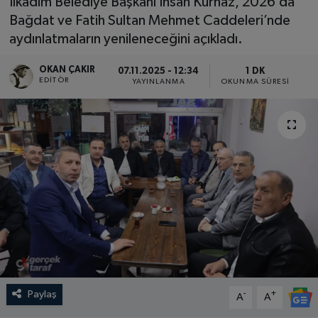
İlkadım Belediye Başkanı İhsan Kurnaz, 2026’da
Bağdat ve Fatih Sultan Mehmet Caddeleri’nde
SPOR
aydınlatmaların yenileneceğini açıkladı.
EKONOMİ
OKAN ÇAKIR
07.11.2025 - 12:34
1 DK
EDITÖR
YAYINLANMA
OKUNMA SÜRESI
TEKNOLOJİ
YAŞAM
YEMEK
Paylaş
-
+
A
A