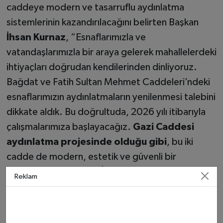
caddeye modern ve tasarruflu aydınlatma
sistemlerinin kazandırılacağını belirten Başkan
İhsan Kurnaz
, “Esnaflarımızla ve
vatandaşlarımızla bir araya gelerek mahallelerdeki
ihtiyaçları doğrudan kendilerinden dinliyoruz.
Bağdat ve Fatih Sultan Mehmet Caddeleri’ndeki
esnaflarımızın aydınlatmaların yenilenmesi talebini
dikkate aldık. Bu doğrultuda, 2026 yılı itibarıyla
çalışmalarımıza başlayacağız.
Gazi Caddesi
aydınlatma projesinde olduğu gibi
, bu iki
cadde de modern, estetik ve güvenli bir
görünüme kavuşacak. İlçemize ve
Reklam
hemşehrilerimize hayırlı olsun.” dedi.