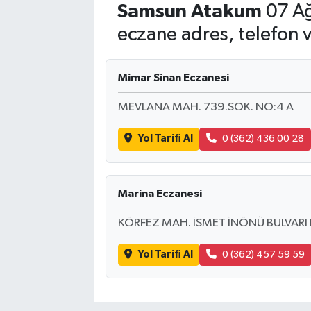
Samsun
Atakum
07 Ağ
eczane adres, telefon 
Mimar Sinan Eczanesi
MEVLANA MAH. 739.SOK. NO:4 A
Yol Tarifi Al
0 (362) 436 00 28
Marina Eczanesi
KÖRFEZ MAH. İSMET İNÖNÜ BULVARI
Yol Tarifi Al
0 (362) 457 59 59