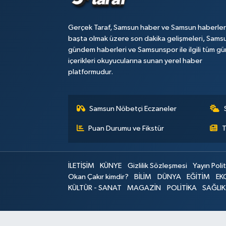
Gerçek Taraf, Samsun haber ve Samsun haberler
başta olmak üzere son dakika gelişmeleri, Sams
gündem haberleri ve Samsunspor ile ilgili tüm gü
içerikleri okuyucularına sunan yerel haber
platformudur.
Samsun Nöbetçi Eczaneler
Puan Durumu ve Fikstür
T
İLETİŞİM
KÜNYE
Gizlilik Sözleşmesi
Yayın Polit
Okan Çakır kimdir?
BİLİM
DÜNYA
EĞİTİM
EK
KÜLTÜR - SANAT
MAGAZİN
POLİTİKA
SAĞLIK