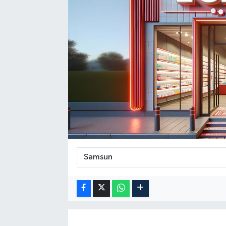
SPOR
EKONOMİ
TEKNOLOJİ
YAŞAM
YEMEK