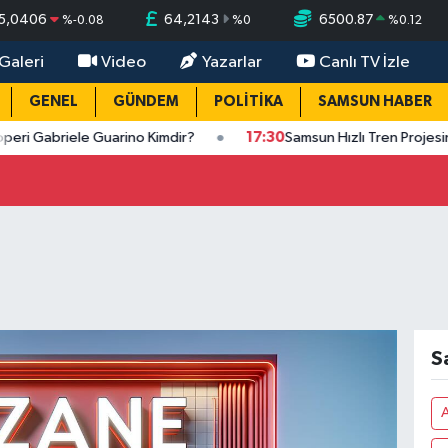
5,0406
64,2143
6500.87
%
-0.08
%
0
%
0.12
Galeri
Video
Yazarlar
Canlı TV İzle
GENEL
GÜNDEM
POLİTİKA
SAMSUN HABER
briele Guarino Kimdir?
17:30
Samsun Hızlı Tren Projesinde S
S