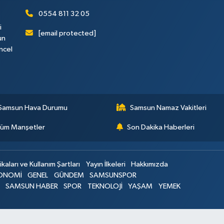
0554 811 32 05
i
[email protected]
un
ncel
Samsun Hava Durumu
Samsun Namaz Vakitleri
üm Manşetler
Son Dakika Haberleri
ikaları ve Kullanım Şartları
Yayın İlkeleri
Hakkımızda
ONOMİ
GENEL
GÜNDEM
SAMSUNSPOR
SAMSUN HABER
SPOR
TEKNOLOJİ
YAŞAM
YEMEK