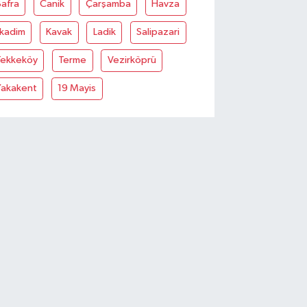
afra
Canik
Çarşamba
Havza
lkadim
Kavak
Ladik
Salipazari
Tekkeköy
Terme
Vezirköprü
Yakakent
19 Mayis