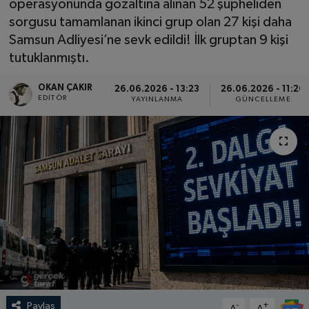
operasyonunda gözaltına alınan 52 şüpheliden
sorgusu tamamlanan ikinci grup olan 27 kişi daha
SPOR
Samsun Adliyesi’ne sevk edildi! İlk gruptan 9 kişi
tutuklanmıştı.
EKONOMİ
OKAN ÇAKIR
26.06.2026 - 13:23
26.06.2026 - 11:26
TEKNOLOJİ
EDITÖR
YAYINLANMA
GÜNCELLEME
YAŞAM
YEMEK
Paylaş
-
+
A
A