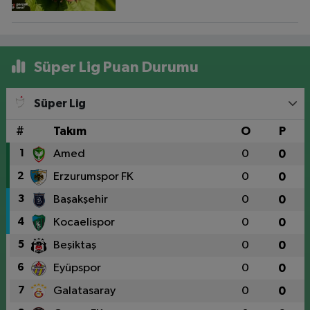
Süper Lig Puan Durumu
Süper Lig
#
Takım
O
P
1
Amed
0
0
2
Erzurumspor FK
0
0
3
Başakşehir
0
0
4
Kocaelispor
0
0
5
Beşiktaş
0
0
6
Eyüpspor
0
0
7
Galatasaray
0
0