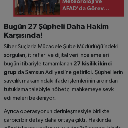
Meteoroloji ve
AFAD'da Görev
Değişikliği: Vali
Tavlı'dan Başarı
Bugün 27 Şüpheli Daha Hakim
Dileği
Karşısında!
Siber Suçlarla Mücadele Şube Müdürlüğü’ndeki
sorguları, itirafları ve dijital veri incelemeleri
bugün itibariyle tamamlanan
27 kişilik ikinci
grup
da Samsun Adliyesi’ne getirildi. Şüphelilerin
savcılık makamındaki ifade işlemlerinin ardından
tutuklama talebiyle nöbetçi mahkemeye sevk
edilmeleri bekleniyor.
Ayrıca operasyonun derinleşmesiyle birlikte
çarpıcı bir detay daha ortaya çıktı. Hakkında