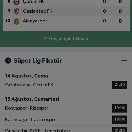
8
Çorum FK
0
0
9
Gaziantep FK
0
0
10
Alanyaspor
0
0
Detaylar için tıklayın
Süper Lig Fikstür
14 Ağustos, Cuma
Galatasaray - Çorum FK
21:30
15 Ağustos, Cumartesi
Konyaspor - Rizespor
19:00
Kasımpaşa - Trabzonspor
19:00
Gençlerbirliği S.K. - Fenerbahçe
21:30