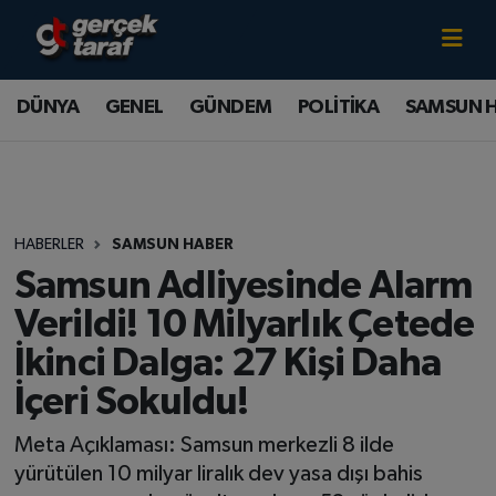
Canlı TV İzle
DÜNYA
Samsun Nöbetçi Eczaneler
DÜNYA
GENEL
GÜNDEM
POLİTİKA
SAMSUN 
GENEL
Samsun Hava Durumu
GÜNDEM
Samsun Namaz Vakitleri
HABERLER
SAMSUN HABER
POLİTİKA
Samsun Trafik Yoğunluk Haritası
Samsun Adliyesinde Alarm
SAMSUN HABER
Süper Lig Puan Durumu ve Fikstür
Verildi! 10 Milyarlık Çetede
İkinci Dalga: 27 Kişi Daha
SAMSUNSPOR
Tüm Manşetler
İçeri Sokuldu!
SAĞLIK
Son Dakika Haberleri
Meta Açıklaması: Samsun merkezli 8 ilde
yürütülen 10 milyar liralık dev yasa dışı bahis
TEKNOLOJİ
Haber Arşivi