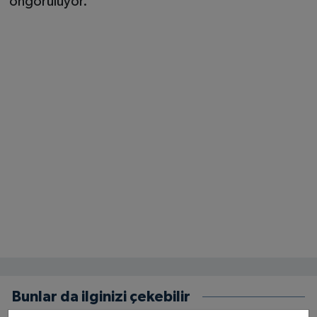
öngörülüyor.
Bunlar da ilginizi çekebilir