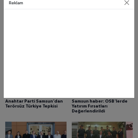
Reklam
Samsun'da Uyuşturucu
Samsun'da Kaçak Etil Alkol
Operasyonu: 11 Gözaltı, 7
Operasyonu: 1 Ton 160 Litre
Tutuklama
Ele Geçirildi
Anahtar Parti Samsun’dan
Samsun haber: OSB'lerde
Terörsüz Türkiye Tepkisi
Yatırım Fırsatları
Değerlendirildi