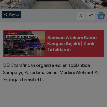
Paylaş
-
+
A
A
Samsun Atakum Kadın
Kavgası Bıçaklı | Zanlı
Tutuklandı
DEİK tarafından organize edilen toplantıda
Sampa'yı, Pazarlama Genel Müdürü Mehmet Ali
Erdoğan temsil etti.