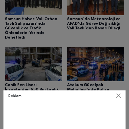
Samsun Haber: Vali Orhan
Samsun'da Meteoroloji ve
Tavlı Salıpazarı'nda
AFAD'da Görev Değişikliği:
Güvenlik ve Trafik
Vali Tavlı'dan Başarı Dileği
Önlemlerini Yerinde
Denetledi
Canik Fen Lisesi
Atakum Güzelyalı
İnşaatından 650 Bin Liralık
Mahallesi'nde Polise
Kablo Çalındı: Şüpheli
Saldıran İki Kişi Tutuklandı
Reklam
Gözaltında