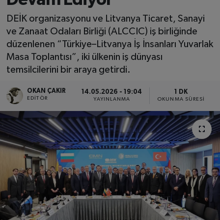
SPOR
DEİK organizasyonu ve Litvanya Ticaret, Sanayi
ve Zanaat Odaları Birliği (ALCCIC) iş birliğinde
EKONOMİ
düzenlenen “Türkiye–Litvanya İş İnsanları Yuvarlak
Masa Toplantısı”, iki ülkenin iş dünyası
TEKNOLOJİ
temsilcilerini bir araya getirdi.
OKAN ÇAKIR
YAŞAM
14.05.2026 - 19:04
1 DK
EDITÖR
YAYINLANMA
OKUNMA SÜRESI
YEMEK