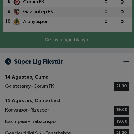
8
Çorum FK
0
0
9
Gaziantep FK
0
0
10
Alanyaspor
0
0
Detaylar için tıklayın
Süper Lig Fikstür
14 Ağustos, Cuma
Galatasaray - Çorum FK
21:30
15 Ağustos, Cumartesi
Konyaspor - Rizespor
19:00
Kasımpaşa - Trabzonspor
19:00
Gençlerbirliği S.K. - Fenerbahçe
21:30