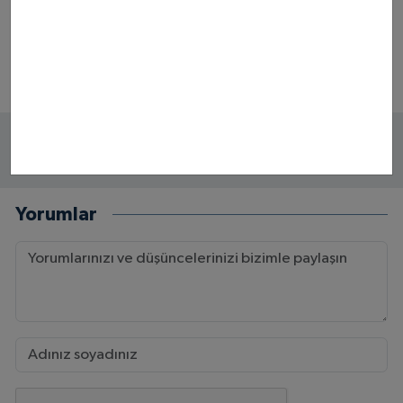
Samsun Atakum Kadın
Samsun Atakum’da Tarihi
Kavgası Bıçaklı | Zanlı
Eser Operasyonu
Tutuklandı
Yorumlar