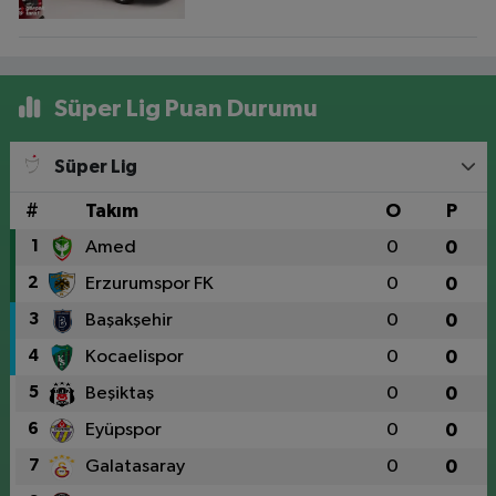
Süper Lig Puan Durumu
Süper Lig
#
Takım
O
P
1
Amed
0
0
2
Erzurumspor FK
0
0
3
Başakşehir
0
0
4
Kocaelispor
0
0
5
Beşiktaş
0
0
6
Eyüpspor
0
0
7
Galatasaray
0
0