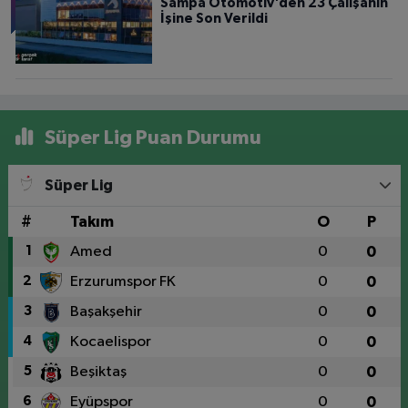
Sampa Otomotiv'den 23 Çalışanın
İşine Son Verildi
Süper Lig Puan Durumu
Süper Lig
#
Takım
O
P
1
Amed
0
0
2
Erzurumspor FK
0
0
3
Başakşehir
0
0
4
Kocaelispor
0
0
5
Beşiktaş
0
0
6
Eyüpspor
0
0