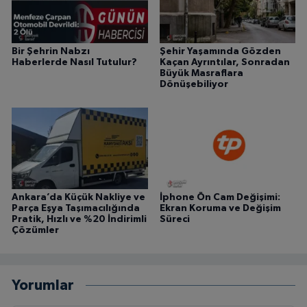
Bir Şehrin Nabzı
Şehir Yaşamında Gözden
Haberlerde Nasıl Tutulur?
Kaçan Ayrıntılar, Sonradan
Büyük Masraflara
Dönüşebiliyor
Ankara’da Küçük Nakliye ve
İphone Ön Cam Değişimi:
Parça Eşya Taşımacılığında
Ekran Koruma ve Değişim
Pratik, Hızlı ve %20 İndirimli
Süreci
Çözümler
Yorumlar