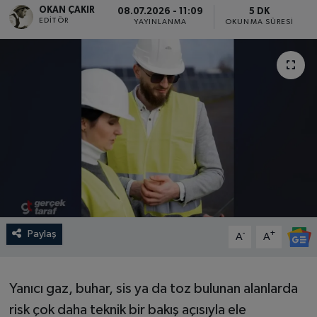
OKAN ÇAKIR
08.07.2026 - 11:09
5 DK
EDITÖR
YAYINLANMA
OKUNMA SÜRESI
SPOR
EKONOMİ
TEKNOLOJİ
YAŞAM
YEMEK
Paylaş
-
+
A
A
Yanıcı gaz, buhar, sis ya da toz bulunan alanlarda
risk çok daha teknik bir bakış açısıyla ele