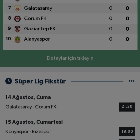
7
Galatasaray
0
0
8
Çorum FK
0
0
9
Gaziantep FK
0
0
10
Alanyaspor
0
0
Detaylar için tıklayın
Süper Lig Fikstür
14 Ağustos, Cuma
Galatasaray - Çorum FK
21:30
15 Ağustos, Cumartesi
Konyaspor - Rizespor
19:00