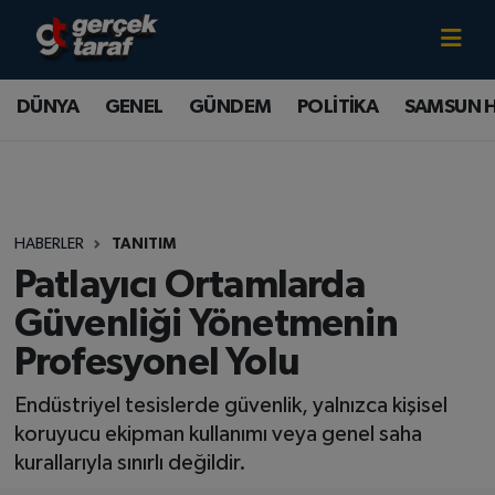
Canlı TV İzle
DÜNYA
Samsun Nöbetçi Eczaneler
DÜNYA
GENEL
GÜNDEM
POLİTİKA
SAMSUN 
GENEL
Samsun Hava Durumu
GÜNDEM
Samsun Namaz Vakitleri
HABERLER
TANITIM
POLİTİKA
Samsun Trafik Yoğunluk Haritası
Patlayıcı Ortamlarda
SAMSUN HABER
Süper Lig Puan Durumu ve Fikstür
Güvenliği Yönetmenin
Profesyonel Yolu
SAMSUNSPOR
Tüm Manşetler
Endüstriyel tesislerde güvenlik, yalnızca kişisel
SAĞLIK
Son Dakika Haberleri
koruyucu ekipman kullanımı veya genel saha
kurallarıyla sınırlı değildir.
TEKNOLOJİ
Haber Arşivi