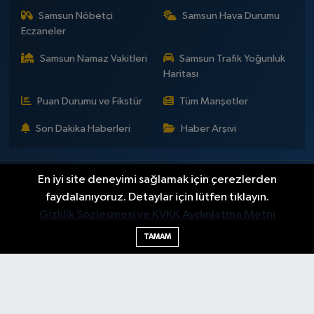
Samsun Nöbetçi
Samsun Hava Durumu
Eczaneler
Samsun Namaz Vakitleri
Samsun Trafik Yoğunluk
Haritası
Puan Durumu ve Fikstür
Tüm Manşetler
Son Dakika Haberleri
Haber Arşivi
En iyi site deneyimi sağlamak için çerezlerden
İLETİŞİM
KÜNYE
Gizlilik Sözleşmesi
Yayın Politikaları ve Kullanım Şartları
Yayın İlkeleri
Hakkımızda
faydalanıyoruz. Detaylar için lütfen tıklayın.
Okan Çakır kimdir?
BİLİM
DÜNYA
EĞİTİM
EKONOMİ
GENEL
Gizlilik Sözleşmesi ve KVKK Aydınlatma Metni
GÜNDEM
SAMSUNSPOR
KÜLTÜR - SANAT
MAGAZİN
TAMAM
POLİTİKA
SAĞLIK
SAMSUN HABER
SPOR
TEKNOLOJİ
YAŞAM
YEMEK
Haber Yazılımı:
TE Bilişim