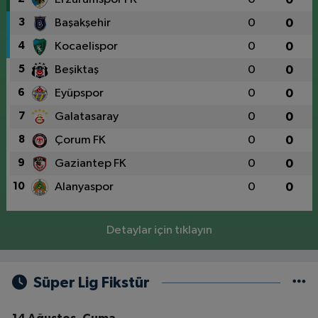
3
Başakşehir
0
0
4
Kocaelispor
0
0
5
Beşiktaş
0
0
6
Eyüpspor
0
0
7
Galatasaray
0
0
8
Çorum FK
0
0
9
Gaziantep FK
0
0
10
Alanyaspor
0
0
Detaylar için tıklayın
Süper Lig Fikstür