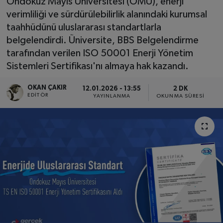
Ondokuz Mayıs Üniversitesi (OMÜ), enerji
verimliliği ve sürdürülebilirlik alanındaki kurumsal
SPOR
taahhüdünü uluslararası standartlarla
belgelendirdi. Üniversite, BBS Belgelendirme
EKONOMİ
tarafından verilen ISO 50001 Enerji Yönetim
Sistemleri Sertifikası'nı almaya hak kazandı.
TEKNOLOJİ
OKAN ÇAKIR
12.01.2026 - 13:55
2 DK
YAŞAM
EDITÖR
YAYINLANMA
OKUNMA SÜRESI
YEMEK