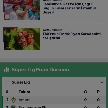
SAMSUN HABER
Samsun’da Gazze İçin Çağrı:
Bugün Susarsak Yarın İstanbul
Düşer!
SAMSUN HABER
TMO’nun Fındık Fiyatı Karadeniz’i
Karıştırdı!
Süper Lig Puan Durumu
Süper Lig
#
Takım
O
P
1
Amed
0
0
2
Erzurumspor FK
0
0