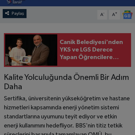
Paylaş
-
+
A
A
Canik Belediyesi'nden
YKS ve LGS Derece
Yapan Öğrencilere
Ödül
Kalite Yolculuğunda Önemli Bir Adım
Daha
Sertifika, üniversitenin yükseköğretim ve hastane
hizmetleri kapsamında enerji yönetim sistemi
standartlarına uyumunu teyit ediyor ve etkin
enerji kullanımını hedefliyor. BBS'nin titiz tetkik
süreçlerini başarıyla tamamlayan OMÜ, bu