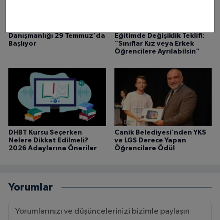
İLKEM'de YKS Tercih
HÜDA PAR’dan Karma
Danışmanlığı 29 Temmuz'da
Eğitimde Değişiklik Teklifi:
Başlıyor
“Sınıflar Kız veya Erkek
Öğrencilere Ayrılabilsin”
DHBT Kursu Seçerken
Canik Belediyesi'nden YKS
Nelere Dikkat Edilmeli?
ve LGS Derece Yapan
2026 Adaylarına Öneriler
Öğrencilere Ödül
Yorumlar