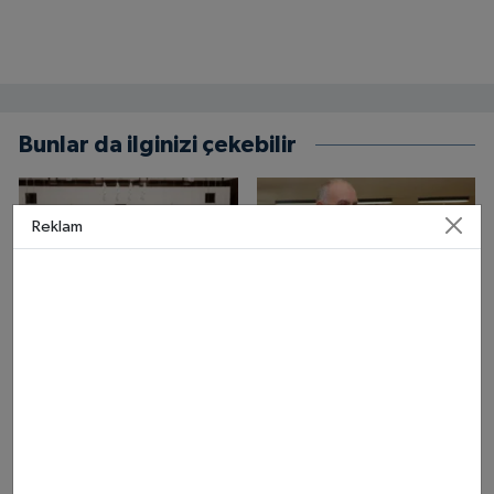
Bunlar da ilginizi çekebilir
Reklam
Üniversite Affı Resmi
Samsun Canik Belediyesi
Gazete'de: Kimler
KPSS Ön Lisans ücretlerini
Yararlanacak, Neler
ödüyor
Değişecek?