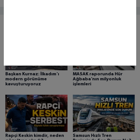
Bunlar da ilginizi çekebilir
Başkan Kurnaz: İlkadım'ı
MASAK raporunda Hür
modern görünüme
Ağbaba’nın milyonluk
kavuşturuyoruz
işlemleri
Rapçi Keskin kimdir, neden
Samsun Hızlı Tren