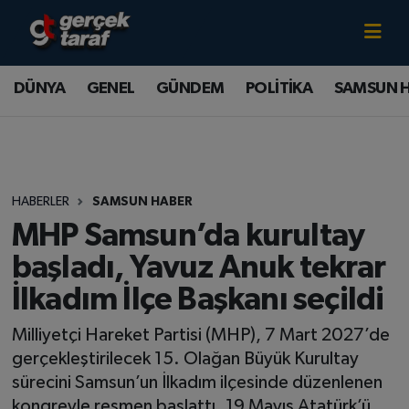
Canlı TV İzle
DÜNYA
Samsun Nöbetçi Eczaneler
DÜNYA
GENEL
GÜNDEM
POLİTİKA
SAMSUN 
GENEL
Samsun Hava Durumu
GÜNDEM
Samsun Namaz Vakitleri
HABERLER
SAMSUN HABER
POLİTİKA
Samsun Trafik Yoğunluk Haritası
MHP Samsun’da kurultay
SAMSUN HABER
Süper Lig Puan Durumu ve Fikstür
başladı, Yavuz Anuk tekrar
İlkadım İlçe Başkanı seçildi
SAMSUNSPOR
Tüm Manşetler
Milliyetçi Hareket Partisi (MHP), 7 Mart 2027’de
SAĞLIK
Son Dakika Haberleri
gerçekleştirilecek 15. Olağan Büyük Kurultay
sürecini Samsun’un İlkadım ilçesinde düzenlenen
TEKNOLOJİ
Haber Arşivi
kongreyle resmen başlattı. 19 Mayıs Atatürk’ü