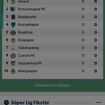
1
Amed
0
0
2
Erzurumspor FK
0
0
3
Başakşehir
0
0
4
Kocaelispor
0
0
5
Beşiktaş
0
0
6
Eyüpspor
0
0
7
Galatasaray
0
0
8
Çorum FK
0
0
9
Gaziantep FK
0
0
10
Alanyaspor
0
0
Detaylar için tıklayın
Süper Lig Fikstür