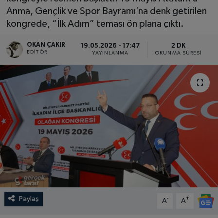
Anma, Gençlik ve Spor Bayramı’na denk getirilen
SPOR
kongrede, “İlk Adım” teması ön plana çıktı.
EKONOMİ
OKAN ÇAKIR
19.05.2026 - 17:47
2 DK
EDITÖR
YAYINLANMA
OKUNMA SÜRESI
TEKNOLOJİ
YAŞAM
YEMEK
Paylaş
-
+
A
A