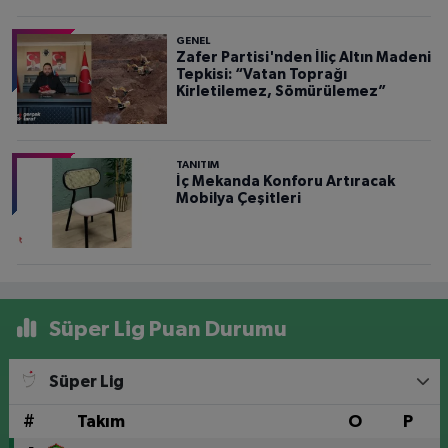
GENEL
Zafer Partisi'nden İliç Altın Madeni
Tepkisi: “Vatan Toprağı
Kirletilemez, Sömürülemez”
TANITIM
İç Mekanda Konforu Artıracak
Mobilya Çeşitleri
Süper Lig Puan Durumu
Süper Lig
#
Takım
O
P