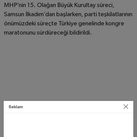
MHP’nin 15. Olağan Büyük Kurultay süreci,
Samsun İlkadım’dan başlarken, parti teşkilatlarının
önümüzdeki süreçte Türkiye genelinde kongre
maratonunu sürdüreceği bildirildi.
Reklam