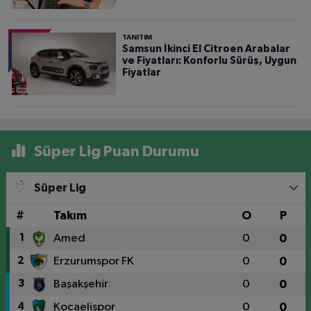
TANITIM
Samsun İkinci El Citroen Arabalar
ve Fiyatları: Konforlu Sürüş, Uygun
Fiyatlar
Süper Lig Puan Durumu
Süper Lig
#
Takım
O
P
1
Amed
0
0
2
Erzurumspor FK
0
0
3
Başakşehir
0
0
4
Kocaelispor
0
0