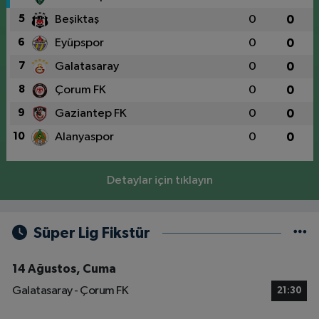
5
Beşiktaş
0
0
6
Eyüpspor
0
0
7
Galatasaray
0
0
8
Çorum FK
0
0
9
Gaziantep FK
0
0
10
Alanyaspor
0
0
Detaylar için tıklayın
Süper Lig Fikstür
14 Ağustos, Cuma
Galatasaray - Çorum FK
21:30