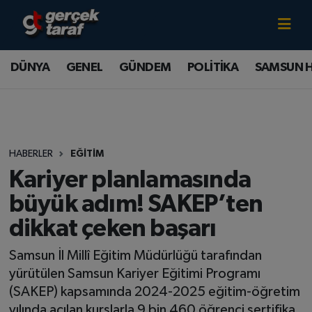
Canlı TV İzle
DÜNYA
Samsun Nöbetçi Eczaneler
DÜNYA
GENEL
GÜNDEM
POLİTİKA
SAMSUN 
GENEL
Samsun Hava Durumu
GÜNDEM
Samsun Namaz Vakitleri
HABERLER
EĞİTİM
POLİTİKA
Samsun Trafik Yoğunluk Haritası
Kariyer planlamasında
SAMSUN HABER
Süper Lig Puan Durumu ve Fikstür
büyük adım! SAKEP’ten
dikkat çeken başarı
SAMSUNSPOR
Tüm Manşetler
Samsun İl Millî Eğitim Müdürlüğü tarafından
SAĞLIK
Son Dakika Haberleri
yürütülen Samsun Kariyer Eğitimi Programı
(SAKEP) kapsamında 2024-2025 eğitim-öğretim
TEKNOLOJİ
Haber Arşivi
yılında açılan kurslarla 9 bin 460 öğrenci sertifika