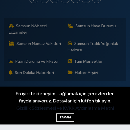
Samsun Nöbetçi
Samsun Hava Durumu
Eczaneler
Samsun Namaz Vakitleri
Samsun Trafik Yoğunluk
Haritası
Puan Durumu ve Fikstür
Tüm Manşetler
Son Dakika Haberleri
Haber Arşivi
En iyi site deneyimi sağlamak için çerezlerden
İLETİŞİM
KÜNYE
Gizlilik Sözleşmesi
Yayın Politikaları ve Kullanım Şartları
Yayın İlkeleri
Hakkımızda
faydalanıyoruz. Detaylar için lütfen tıklayın.
Okan Çakır kimdir?
BİLİM
DÜNYA
EĞİTİM
EKONOMİ
GENEL
Gizlilik Sözleşmesi ve KVKK Aydınlatma Metni
GÜNDEM
SAMSUNSPOR
KÜLTÜR - SANAT
MAGAZİN
TAMAM
POLİTİKA
SAĞLIK
SAMSUN HABER
SPOR
TEKNOLOJİ
YAŞAM
YEMEK