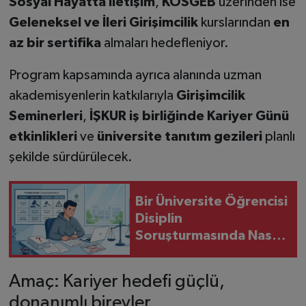
Sosyal Hayatta İletişim
,
KOSGEB
üzerinden ise
Geleneksel ve İleri Girişimcilik
kurslarından
en
az bir sertifika
almaları hedefleniyor.
Program kapsamında ayrıca alanında uzman
akademisyenlerin katkılarıyla
Girişimcilik
Seminerleri
,
İŞKUR iş birliğinde Kariyer Günü
etkinlikleri
ve
üniversite tanıtım gezileri
planlı
şekilde sürdürülecek.
Bir Üniversite Öğrencisi
Disiplin
Soruşturmasında Nasıl
Savunma Yapmalı?
İsimsiz İhbarlar Geçerli
Amaç: Kariyer hedefi güçlü,
mi?
donanımlı bireyler