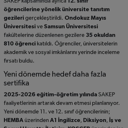
SAKEP kapsamında ayrıca
12. sınıf
öğrencilerine yönelik üniversite tanıtım
gezileri
gerçekleştirildi.
Ondokuz Mayıs
Üniversitesi
ve
Samsun Üniversitesi
fakültelerine düzenlenen gezilere
35 okuldan
810 öğrenci
katıldı. Öğrenciler, üniversitelerin
akademik ve sosyal imkânlarını yerinde inceleme
fırsatı buldu.
Yeni dönemde hedef daha fazla
sertifika
2025-2026 eğitim-öğretim yılında
SAKEP
faaliyetlerinin artarak devam etmesi planlanıyor.
Yeni dönemde 11. ve 12. sınıf öğrencilerinin;
HEMBA
üzerinden
A1 İngilizce
,
Diksiyon
,
İş ve