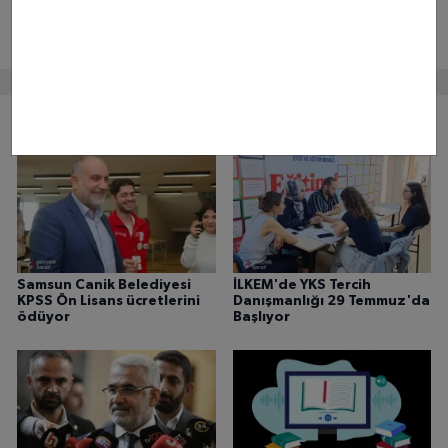
Bunlar da ilginizi çekebilir
Samsun Canik Belediyesi
İLKEM'de YKS Tercih
KPSS Ön Lisans ücretlerini
Danışmanlığı 29 Temmuz'da
ödüyor
Başlıyor