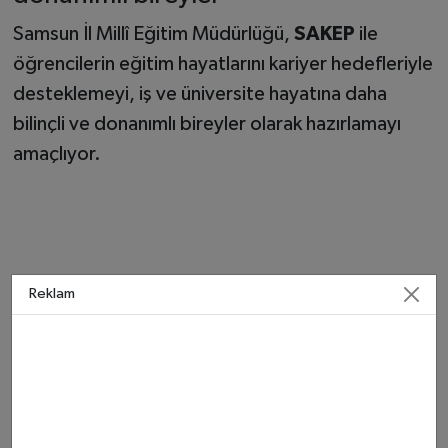
Samsun İl Millî Eğitim Müdürlüğü,
SAKEP
ile
öğrencilerin eğitim hayatlarını kariyer hedefleriyle
desteklemeyi, iş ve üniversite hayatına daha
bilinçli ve donanımlı bireyler olarak hazırlamayı
amaçlıyor.
Reklam