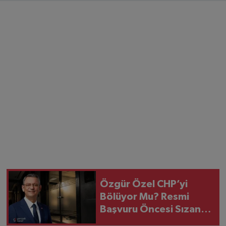
Özgür Özel CHP’yi
Bölüyor Mu? Resmi
Başvuru Öncesi Sızan
Senaryolar!