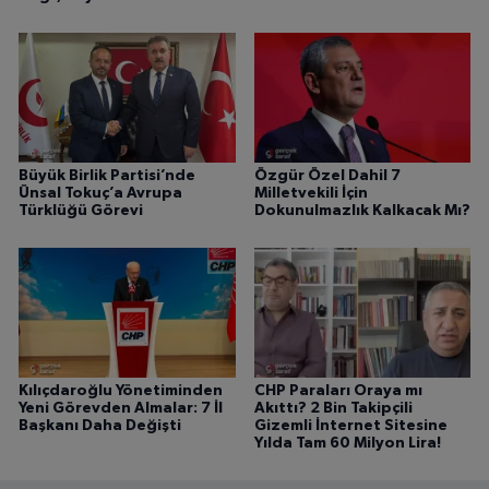
Büyük Birlik Partisi’nde
Özgür Özel Dahil 7
Ünsal Tokuç’a Avrupa
Milletvekili İçin
Türklüğü Görevi
Dokunulmazlık Kalkacak Mı?
Kılıçdaroğlu Yönetiminden
CHP Paraları Oraya mı
Yeni Görevden Almalar: 7 İl
Akıttı? 2 Bin Takipçili
Başkanı Daha Değişti
Gizemli İnternet Sitesine
Yılda Tam 60 Milyon Lira!