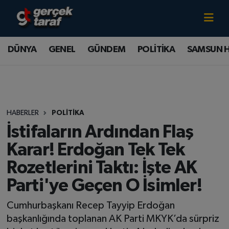
Canlı TV İzle
DÜNYA
Samsun Nöbetçi Eczaneler
DÜNYA
GENEL
GÜNDEM
POLİTİKA
SAMSUN 
GENEL
Samsun Hava Durumu
GÜNDEM
Samsun Namaz Vakitleri
HABERLER
POLİTİKA
POLİTİKA
Samsun Trafik Yoğunluk Haritası
İstifaların Ardından Flaş
SAMSUN HABER
Süper Lig Puan Durumu ve Fikstür
Karar! Erdoğan Tek Tek
Rozetlerini Taktı: İşte AK
SAMSUNSPOR
Tüm Manşetler
Parti'ye Geçen O İsimler!
SAĞLIK
Son Dakika Haberleri
Cumhurbaşkanı Recep Tayyip Erdoğan
başkanlığında toplanan AK Parti MKYK’da sürpriz
TEKNOLOJİ
Haber Arşivi