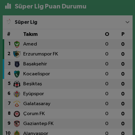
Süper Lig Puan Durumu
Süper Lig
#
Takım
O
P
1
Amed
0
0
2
Erzurumspor FK
0
0
3
Başakşehir
0
0
4
Kocaelispor
0
0
5
Beşiktaş
0
0
6
Eyüpspor
0
0
7
Galatasaray
0
0
8
Çorum FK
0
0
9
Gaziantep FK
0
0
10
Alanyaspor
0
0