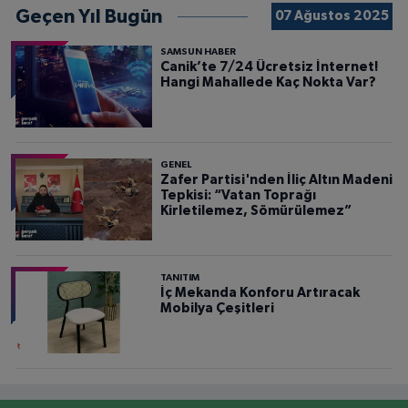
Geçen Yıl Bugün
07 Ağustos 2025
SAMSUN HABER
Canik’te 7/24 Ücretsiz İnternet!
Hangi Mahallede Kaç Nokta Var?
GENEL
Zafer Partisi'nden İliç Altın Madeni
Tepkisi: “Vatan Toprağı
Kirletilemez, Sömürülemez”
TANITIM
İç Mekanda Konforu Artıracak
Mobilya Çeşitleri