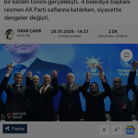
bir katılım töreni gerçekleşti. 4 belediye başkanı
resmen AK Parti saflarına katılırken, siyasette
SPOR
dengeler değişti.
EKONOMİ
OKAN ÇAKIR
26.01.2026 - 14:27
2 DK
EDITÖR
YAYINLANMA
OKUNMA SÜRESI
TEKNOLOJİ
YAŞAM
YEMEK
Paylaş
-
+
A
A