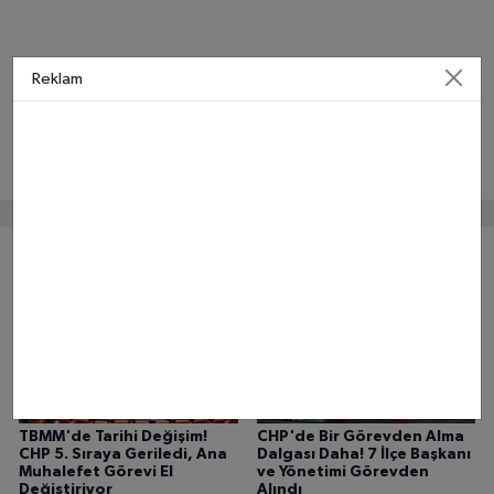
Reklam
Bunlar da ilginizi çekebilir
TBMM'de Tarihi Değişim!
CHP'de Bir Görevden Alma
CHP 5. Sıraya Geriledi, Ana
Dalgası Daha! 7 İlçe Başkanı
Muhalefet Görevi El
ve Yönetimi Görevden
Değiştiriyor
Alındı