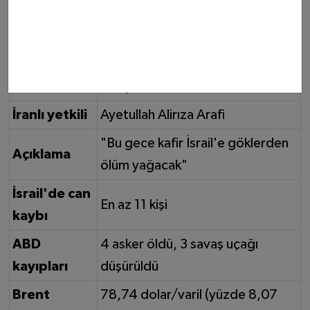
başlatan
Hedef
İsrail
12'nci füze dalgası hazır, saldırılar
Durum
sürüyor
İranlı yetkili
Ayetullah Alirıza Arafi
"Bu gece kafir İsrail'e göklerden
Açıklama
ölüm yağacak"
İsrail'de can
En az 11 kişi
kaybı
ABD
4 asker öldü, 3 savaş uçağı
kayıpları
düşürüldü
Brent
78,74 dolar/varil (yüzde 8,07