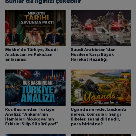
Bunlar da ilginizi çekebilir
Mekke’de Türkiye, Suudi
Suudi Arabistan'dan
Arabistan ve Pakistan
Husilere Karşı Büyük
anlaşması
Harekat Hazırlığı
Rus Basınından Türkiye
Uganda nerede, başkenti
Analizi: "Ankara'nın
neresi, komşuları hangi
Hamleleri Moskova'nın
ülkeler, resmi dili nedir,
Etkisini Silip Süpürüyor!"
para birimi ne?