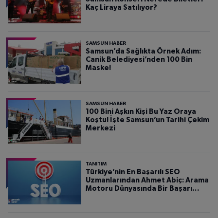
Kaç Liraya Satılıyor?
SAMSUN HABER
Samsun’da Sağlıkta Örnek Adım:
Canik Belediyesi’nden 100 Bin
Maske!
SAMSUN HABER
100 Bini Aşkın Kişi Bu Yaz Oraya
Koştu! İşte Samsun’un Tarihi Çekim
Merkezi
TANITIM
Türkiye’nin En Başarılı SEO
Uzmanlarından Ahmet Abiç: Arama
Motoru Dünyasında Bir Başarı
Hikâyesi