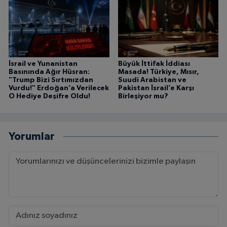
İsrail ve Yunanistan
Büyük İttifak İddiası
Basınında Ağır Hüsran:
Masada! Türkiye, Mısır,
"Trump Bizi Sırtımızdan
Suudi Arabistan ve
Vurdu!" Erdoğan’a Verilecek
Pakistan İsrail’e Karşı
O Hediye Deşifre Oldu!
Birleşiyor mu?
Yorumlar