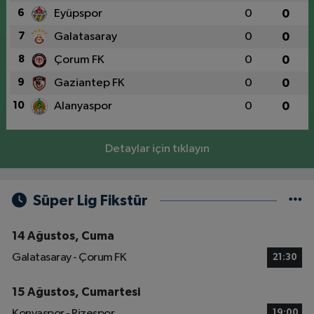
6
Eyüpspor
0
0
7
Galatasaray
0
0
8
Çorum FK
0
0
9
Gaziantep FK
0
0
10
Alanyaspor
0
0
Detaylar için tıklayın
Süper Lig Fikstür
14 Ağustos, Cuma
Galatasaray - Çorum FK
21:30
15 Ağustos, Cumartesi
Konyaspor - Rizespor
19:00