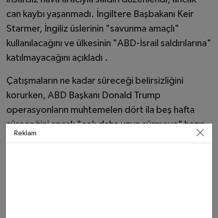
can kaybı yaşanmadı. İngiltere Başbakanı Keir
Starmer, İngiliz üslerinin "savunma amaçlı"
kullanılacağını ve ülkesinin "ABD-İsrail saldırılarına"
katılmayacağını açıkladı .
Çatışmaların ne kadar süreceği belirsizliğini
korurken, ABD Başkanı Donald Trump
operasyonların muhtemelen dört ila beş hafta
süreceğini ancak "çok daha uzun sürmeye" hazır
Reklam
olduğunu söyledi .
📊 Kısa Bilgi Kutusu
Bilgi
Detay
Saldırıyı
İran ordusu