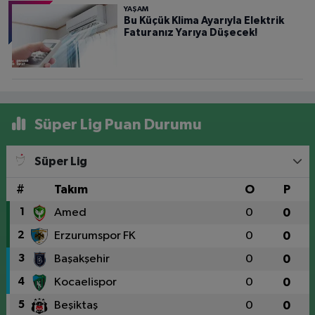
YAŞAM
Bu Küçük Klima Ayarıyla Elektrik
Faturanız Yarıya Düşecek!
Süper Lig Puan Durumu
Süper Lig
#
Takım
O
P
1
Amed
0
0
2
Erzurumspor FK
0
0
3
Başakşehir
0
0
4
Kocaelispor
0
0
5
Beşiktaş
0
0