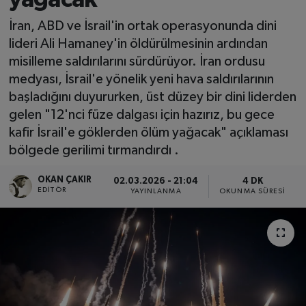
SPOR
İran, ABD ve İsrail'in ortak operasyonunda dini
lideri Ali Hamaney'in öldürülmesinin ardından
EKONOMİ
misilleme saldırılarını sürdürüyor. İran ordusu
medyası, İsrail'e yönelik yeni hava saldırılarının
TEKNOLOJİ
başladığını duyururken, üst düzey bir dini liderden
gelen "12'nci füze dalgası için hazırız, bu gece
YAŞAM
kafir İsrail'e göklerden ölüm yağacak" açıklaması
bölgede gerilimi tırmandırdı .
YEMEK
OKAN ÇAKIR
02.03.2026 - 21:04
4 DK
EDITÖR
YAYINLANMA
OKUNMA SÜRESI