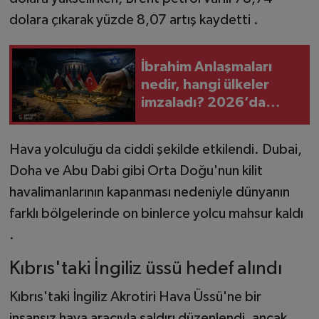
dolara çıkarak yüzde 8,07 artış kaydetti .
İbrahim Anlaşmaları
nedir, hangi ülkeler
imzaladı? 2026’da
neden yeniden
gündemde?
Hava yolculuğu da ciddi şekilde etkilendi. Dubai,
Doha ve Abu Dabi gibi Orta Doğu'nun kilit
havalimanlarının kapanması nedeniyle dünyanın
farklı bölgelerinde on binlerce yolcu mahsur kaldı
.
Kıbrıs'taki İngiliz üssü hedef alındı
Kıbrıs'taki İngiliz Akrotiri Hava Üssü'ne bir
insansız hava aracıyla saldırı düzenlendi, ancak