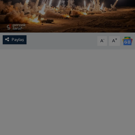
Paylaş
-
+
A
A