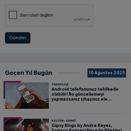
Gönder
Geçen Yıl Bugün
10 Ağustos 2025
TEKNOLOJİ
Android telefonunuz tehlikede
olabilir! Bu güncellemeyi
yapmazsanız cihazınız ele
geçirilebilir
KÜLTÜR - SANAT
Gipsy Kings by Andre Reyes,
Samsun Konseri Nerede Biletleri