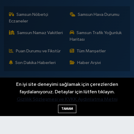
Samsun Nöbetçi
Samsun Hava Durumu
Eczaneler
Samsun Namaz Vakitleri
Samsun Trafik Yoğunluk
Haritası
Puan Durumu ve Fikstür
Tüm Manşetler
Son Dakika Haberleri
Haber Arşivi
En iyi site deneyimi sağlamak için çerezlerden
İLETİŞİM
KÜNYE
Gizlilik Sözleşmesi
Yayın Politikaları ve Kullanım Şartları
Yayın İlkeleri
Hakkımızda
faydalanıyoruz. Detaylar için lütfen tıklayın.
Okan Çakır kimdir?
BİLİM
DÜNYA
EĞİTİM
EKONOMİ
GENEL
Gizlilik Sözleşmesi ve KVKK Aydınlatma Metni
GÜNDEM
SAMSUNSPOR
KÜLTÜR - SANAT
MAGAZİN
TAMAM
POLİTİKA
SAĞLIK
SAMSUN HABER
SPOR
TEKNOLOJİ
YAŞAM
YEMEK