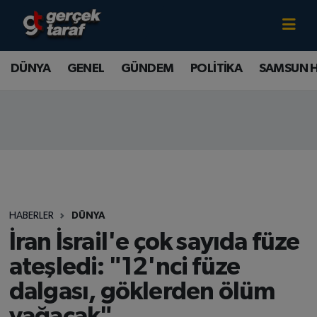
Canlı TV İzle
DÜNYA
Samsun Nöbetçi Eczaneler
DÜNYA
GENEL
GÜNDEM
POLİTİKA
SAMSUN 
GENEL
Samsun Hava Durumu
GÜNDEM
Samsun Namaz Vakitleri
POLİTİKA
Samsun Trafik Yoğunluk Haritası
SAMSUN HABER
Süper Lig Puan Durumu ve Fikstür
HABERLER
DÜNYA
SAMSUNSPOR
Tüm Manşetler
İran İsrail'e çok sayıda füze
ateşledi: "12'nci füze
SAĞLIK
Son Dakika Haberleri
dalgası, göklerden ölüm
TEKNOLOJİ
Haber Arşivi
yağacak"