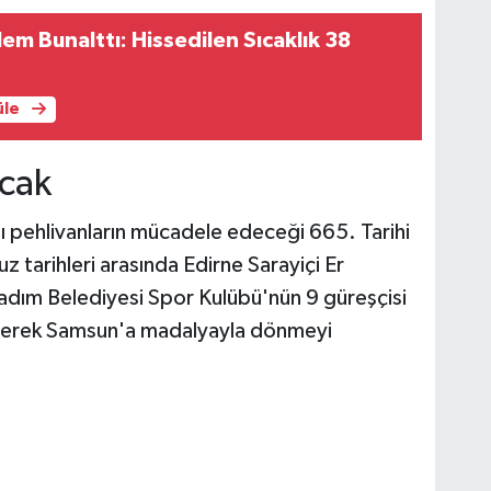
m Bunalttı: Hissedilen Sıcaklık 38
üle
acak
lı pehlivanların mücadele edeceği 665. Tarihi
z tarihleri arasında Edirne Sarayiçi Er
kadım Belediyesi Spor Kulübü'nün 9 güreşçisi
derek Samsun'a madalyayla dönmeyi