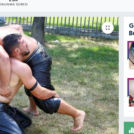
2 DK
OKUNMA SÜRESI
G
B