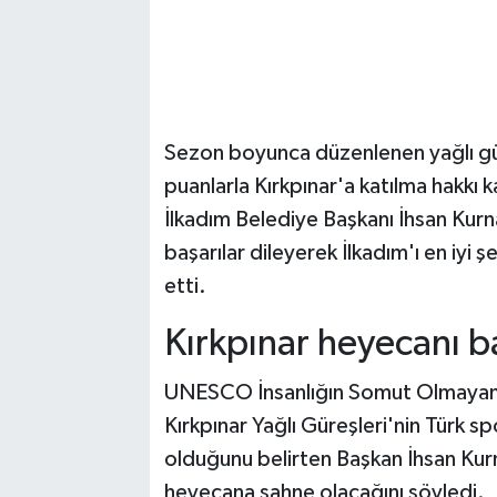
Sezon boyunca düzenlenen yağlı gür
puanlarla Kırkpınar'a katılma hakkı
İlkadım Belediye Başkanı İhsan Kurn
başarılar dileyerek İlkadım'ı en iyi 
etti.
Kırkpınar heyecanı b
UNESCO İnsanlığın Somut Olmayan Kü
Kırkpınar Yağlı Güreşleri'nin Türk s
olduğunu belirten Başkan İhsan Kur
heyecana sahne olacağını söyledi.