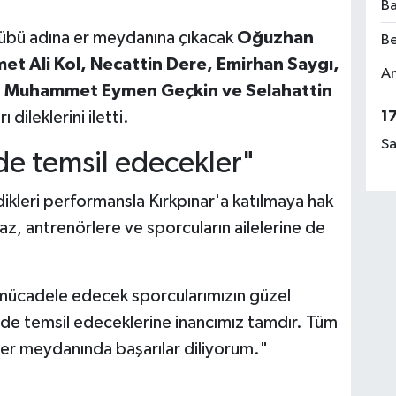
Ba
lübü adına er meydanına çıkacak
Oğuzhan
Be
t Ali Kol, Necattin Dere, Emirhan Saygı,
Am
, Muhammet Eymen Geçkin ve Selahattin
dileklerini iletti.
1
Sa
ilde temsil edecekler"
kleri performansla Kırkpınar'a katılmaya hak
z, antrenörlere ve sporcuların ailelerine de
 mücadele edecek sporcularımızın güzel
kilde temsil edeceklerine inancımız tamdır. Tüm
 er meydanında başarılar diliyorum."