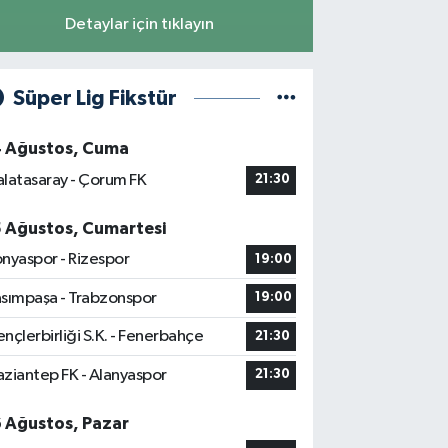
Detaylar için tıklayın
Süper Lig Fikstür
4 Ağustos, Cuma
latasaray - Çorum FK
21:30
5 Ağustos, Cumartesi
nyaspor - Rizespor
19:00
sımpaşa - Trabzonspor
19:00
nçlerbirliği S.K. - Fenerbahçe
21:30
ziantep FK - Alanyaspor
21:30
6 Ağustos, Pazar