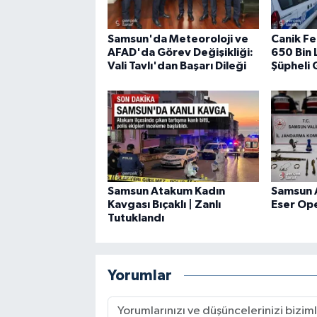
Samsun'da Meteoroloji ve
Canik Fe
AFAD'da Görev Değişikliği:
650 Bin L
Vali Tavlı'dan Başarı Dileği
Şüpheli 
Samsun Atakum Kadın
Samsun 
Kavgası Bıçaklı | Zanlı
Eser Op
Tutuklandı
Yorumlar