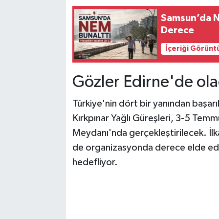
Samsun’da Ne
Derece
İçeriği Görünt
Gözler Edirne'de ol
Türkiye'nin dört bir yanından başarı
Kırkpınar Yağlı Güreşleri, 3-5 Temmu
Meydanı'nda gerçekleştirilecek. İl
de organizasyonda derece elde e
hedefliyor.