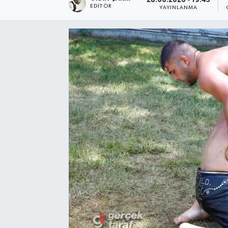
28.06.2026 - 19:45
EDITÖR
YAYINLANMA
SPOR
EKONOMİ
TEKNOLOJİ
YAŞAM
YEMEK