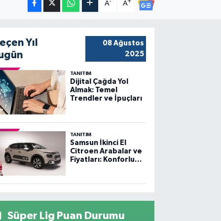
-
+
A
A
eçen Yıl
08 Ağustos
ugün
2025
TANITIM
Dijital Çağda Yol
Almak: Temel
Trendler ve İpuçları
TANITIM
Samsun İkinci El
Citroen Arabalar ve
Fiyatları: Konforlu
Sürüş, Uygun
Fiyatlar
Süper Lig Puan Durumu