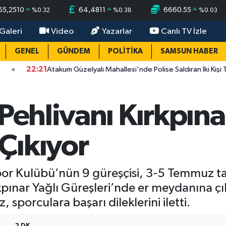
55,2510
64,4811
6660.55
%
0.32
%
0.38
%
0.03
Galeri
Video
Yazarlar
Canlı TV İzle
GENEL
GÜNDEM
POLİTİKA
SAMSUN HABER
1
Atakum Güzelyalı Mahallesi'nde Polise Saldıran İki Kişi Tutuklandı
Pehlivanı Kırkpına
Çıkıyor
or Kulübü’nün 9 güreşçisi, 3-5 Temmuz ta
pınar Yağlı Güreşleri’nde er meydanına çı
 sporculara başarı dileklerini iletti.