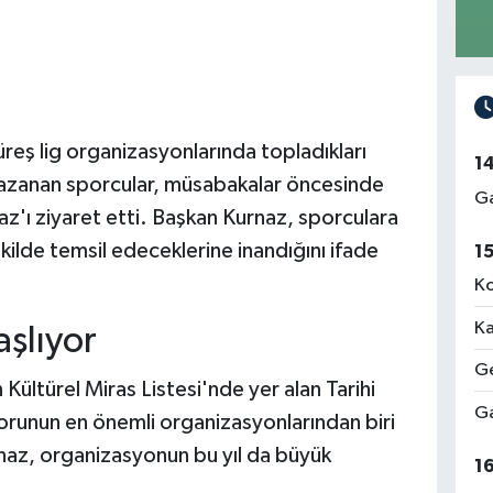
eş lig organizasyonlarında topladıkları
1
 kazanan sporcular, müsabakalar öncesinde
Ga
az'ı ziyaret etti. Başkan Kurnaz, sporculara
şekilde temsil edeceklerine inandığını ifade
1
Ko
Ka
aşlıyor
Ge
ltürel Miras Listesi'nde yer alan Tarihi
Ga
porunun en önemli organizasyonlarından biri
naz, organizasyonun bu yıl da büyük
1