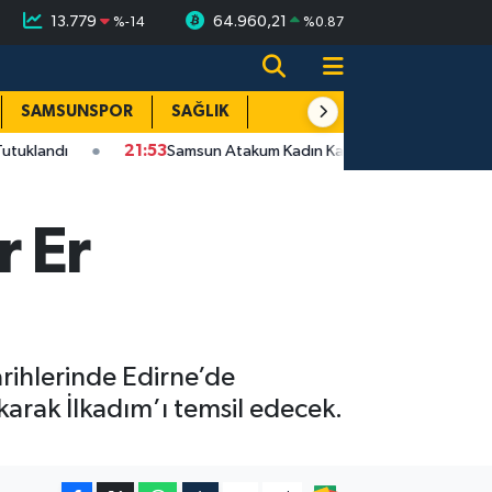
13.779
64.960,21
%
-14
%
0.87
SAMSUNSPOR
SAĞLIK
TEKNOLOJİ
SPOR
E
21:53
Samsun Atakum Kadın Kavgası Bıçaklı | Zanlı Tutuklandı
r Er
rihlerinde Edirne’de
karak İlkadım’ı temsil edecek.