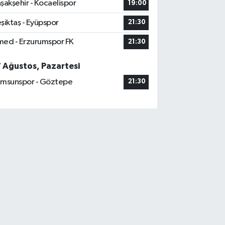
şakşehir - Kocaelispor
19:00
şiktaş - Eyüpspor
21:30
ed - Erzurumspor FK
21:30
7 Ağustos, Pazartesi
msunspor - Göztepe
21:30