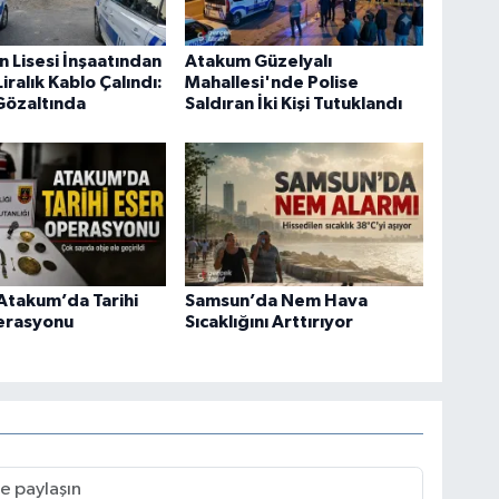
n Lisesi İnşaatından
Atakum Güzelyalı
iralık Kablo Çalındı:
Mahallesi'nde Polise
Gözaltında
Saldıran İki Kişi Tutuklandı
Atakum’da Tarihi
Samsun’da Nem Hava
erasyonu
Sıcaklığını Arttırıyor