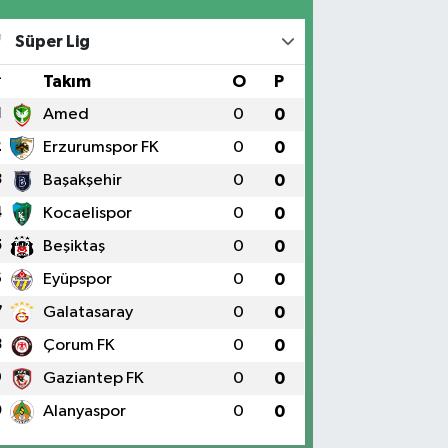
Süper Lig
#
Takım
O
P
1
Amed
0
0
2
Erzurumspor FK
0
0
3
Başakşehir
0
0
4
Kocaelispor
0
0
5
Beşiktaş
0
0
6
Eyüpspor
0
0
7
Galatasaray
0
0
8
Çorum FK
0
0
9
Gaziantep FK
0
0
0
Alanyaspor
0
0