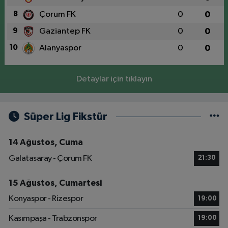
8
Çorum FK
0
0
9
Gaziantep FK
0
0
10
Alanyaspor
0
0
Detaylar için tıklayın
Süper Lig Fikstür
14 Ağustos, Cuma
Galatasaray - Çorum FK
21:30
15 Ağustos, Cumartesi
Konyaspor - Rizespor
19:00
Kasımpaşa - Trabzonspor
19:00