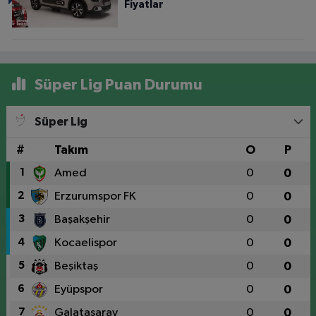
Fiyatlar
Süper Lig Puan Durumu
Süper Lig
#
Takım
O
P
1
Amed
0
0
2
Erzurumspor FK
0
0
3
Başakşehir
0
0
4
Kocaelispor
0
0
5
Beşiktaş
0
0
6
Eyüpspor
0
0
7
Galatasaray
0
0