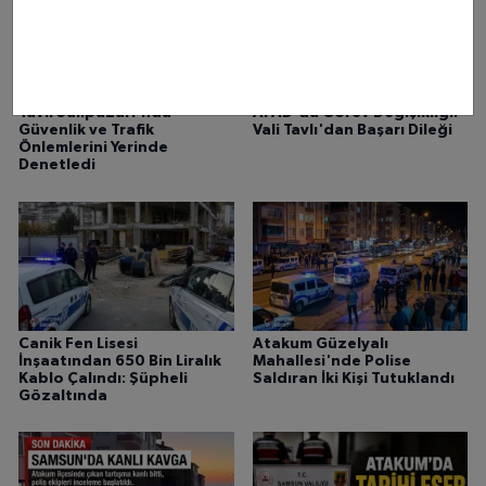
Samsun Haber: Vali Orhan
Samsun'da Meteoroloji ve
Tavlı Salıpazarı'nda
AFAD'da Görev Değişikliği:
Güvenlik ve Trafik
Vali Tavlı'dan Başarı Dileği
Önlemlerini Yerinde
Denetledi
Canik Fen Lisesi
Atakum Güzelyalı
İnşaatından 650 Bin Liralık
Mahallesi'nde Polise
Kablo Çalındı: Şüpheli
Saldıran İki Kişi Tutuklandı
Gözaltında