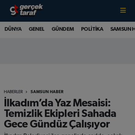
Canlı TV İzle
DÜNYA
Samsun Nöbetçi Eczaneler
DÜNYA
GENEL
GÜNDEM
POLİTİKA
SAMSUN 
GENEL
Samsun Hava Durumu
GÜNDEM
Samsun Namaz Vakitleri
POLİTİKA
Samsun Trafik Yoğunluk Haritası
SAMSUN HABER
Süper Lig Puan Durumu ve Fikstür
HABERLER
SAMSUN HABER
SAMSUNSPOR
Tüm Manşetler
İlkadım’da Yaz Mesaisi:
Temizlik Ekipleri Sahada
SAĞLIK
Son Dakika Haberleri
Gece Gündüz Çalışıyor
TEKNOLOJİ
Haber Arşivi