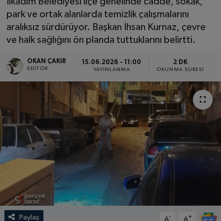
İlkadım Belediyesi ilçe genelinde cadde, sokak,
park ve ortak alanlarda temizlik çalışmalarını
SPOR
aralıksız sürdürüyor. Başkan İhsan Kurnaz, çevre
ve halk sağlığını ön planda tuttuklarını belirtti.
EKONOMİ
OKAN ÇAKIR
15.06.2026 - 11:00
2 DK
TEKNOLOJİ
EDITÖR
YAYINLANMA
OKUNMA SÜRESI
YAŞAM
YEMEK
Paylaş
-
+
A
A