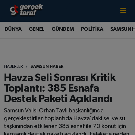
Canlı TV İzle
DÜNYA
Samsun Nöbetçi Eczaneler
DÜNYA
GENEL
GÜNDEM
POLİTİKA
SAMSUN 
GENEL
Samsun Hava Durumu
GÜNDEM
Samsun Namaz Vakitleri
HABERLER
SAMSUN HABER
POLİTİKA
Samsun Trafik Yoğunluk Haritası
Havza Seli Sonrası Kritik
SAMSUN HABER
Süper Lig Puan Durumu ve Fikstür
Toplantı: 385 Esnafa
Destek Paketi Açıklandı
SAMSUNSPOR
Tüm Manşetler
Samsun Valisi Orhan Tavlı başkanlığında
SAĞLIK
Son Dakika Haberleri
gerçekleştirilen toplantıda Havza'daki sel ve su
taşkınından etkilenen 385 esnaf ile 70 konut için
TEKNOLOJİ
Haber Arşivi
kapsamlı destek paketi açıklandı. Felakete neden