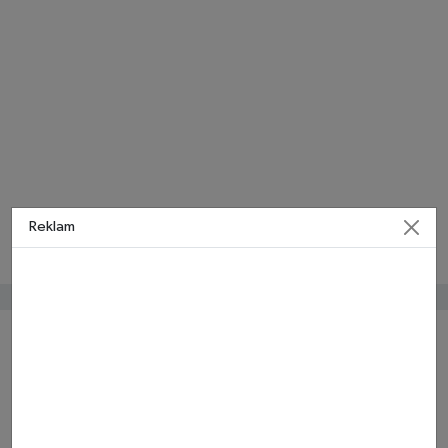
Reklam
Bunlar da ilginizi çekebilir