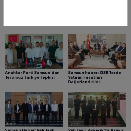
Samsun'da Uyuşturucu
Samsun'da Kaçak Etil Alkol
Operasyonu: 11 Gözaltı, 7
Operasyonu: 1 Ton 160 Litre
Tutuklama
Ele Geçirildi
Anahtar Parti Samsun’dan
Samsun haber: OSB'lerde
Terörsüz Türkiye Tepkisi
Yatırım Fırsatları
Değerlendirildi
Samsun Haber: Vali Tavlı,
Vali Tavlı, Ayvacık'ta Asayiş