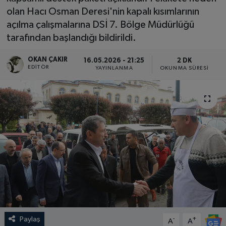
olan Hacı Osman Deresi'nin kapalı kısımlarının
SPOR
açılma çalışmalarına DSİ 7. Bölge Müdürlüğü
tarafından başlandığı bildirildi.
EKONOMİ
OKAN ÇAKIR
16.05.2026 - 21:25
2 DK
EDITÖR
TEKNOLOJİ
YAYINLANMA
OKUNMA SÜRESI
YAŞAM
YEMEK
Paylaş
-
+
A
A