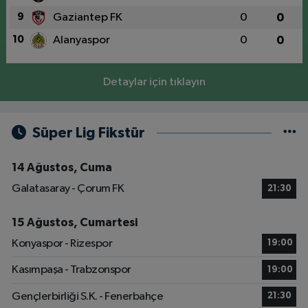
9
Gaziantep FK
0
0
10
Alanyaspor
0
0
Detaylar için tıklayın
Süper Lig Fikstür
14 Ağustos, Cuma
Galatasaray - Çorum FK
21:30
15 Ağustos, Cumartesi
Konyaspor - Rizespor
19:00
Kasımpaşa - Trabzonspor
19:00
Gençlerbirliği S.K. - Fenerbahçe
21:30