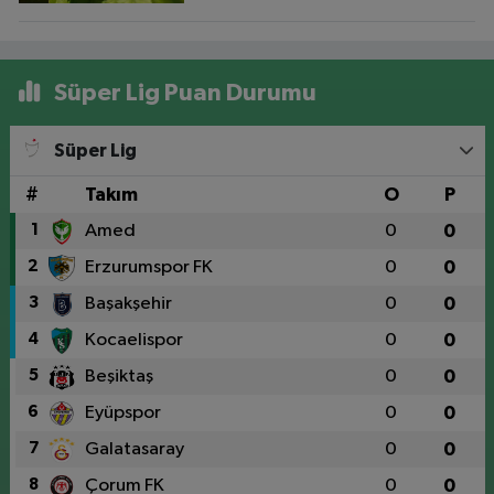
Süper Lig Puan Durumu
Süper Lig
#
Takım
O
P
1
Amed
0
0
2
Erzurumspor FK
0
0
3
Başakşehir
0
0
4
Kocaelispor
0
0
5
Beşiktaş
0
0
6
Eyüpspor
0
0
7
Galatasaray
0
0
8
Çorum FK
0
0