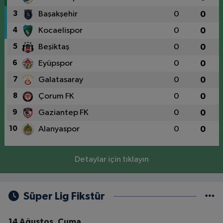
3
Başakşehir
0
0
4
Kocaelispor
0
0
5
Beşiktaş
0
0
6
Eyüpspor
0
0
7
Galatasaray
0
0
8
Çorum FK
0
0
9
Gaziantep FK
0
0
10
Alanyaspor
0
0
Detaylar için tıklayın
Süper Lig Fikstür
14 Ağustos, Cuma