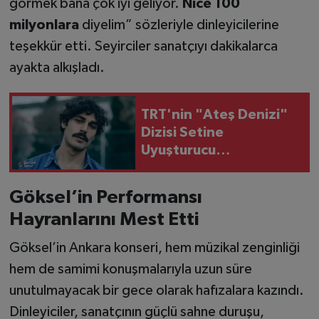
görmek bana çok iyi geliyor.
Nice 100
milyonlara
diyelim” sözleriyle dinleyicilerine
teşekkür etti. Seyirciler sanatçıyı dakikalarca
ayakta alkışladı.
TRT'nin "Ateş Denizi"
Dizisi Setine
Uyuşturucu
Soruşturması
Operasyonu İddiası:
Göksel’in Performansı
Başrol Oyuncusu Erdem
Hayranlarını Mest Etti
Kaynarca Emniyete
Götürüldü
Göksel’in Ankara konseri, hem müzikal zenginliği
hem de samimi konuşmalarıyla uzun süre
unutulmayacak bir gece olarak hafızalara kazındı.
Dinleyiciler, sanatçının güçlü sahne duruşu,