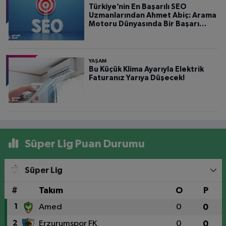
Türkiye’nin En Başarılı SEO
Uzmanlarından Ahmet Abiç: Arama
Motoru Dünyasında Bir Başarı
Hikâyesi
YAŞAM
Bu Küçük Klima Ayarıyla Elektrik
Faturanız Yarıya Düşecek!
Süper Lig Puan Durumu
Süper Lig
#
Takım
O
P
1
Amed
0
0
2
Erzurumspor FK
0
0