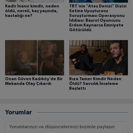
Kadir İnanır kimdir, neden
TRT'nin "Ateş Denizi" Dizisi
öldü, nereli, kaç yaşında,
Setine Uyuşturucu
hastalığı ne?
Soruşturması Operasyonu
İddiası: Başrol Oyuncusu
Erdem Kaynarca Emniyete
Götürüldü
Ozan Güven Kadıköy’de Bir
Rıza Tamer Kimdir Neden
Mekanda Olay Çıkardı
Öldü? Savcılık İnceleme
Başlattı
Yorumlar