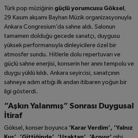
Türk pop müziğinin
güçlü yorumcusu Göksel
,
29 Kasım akşamı Bayhan Müzik organizasyonuyla
Ankara Congresium’da sahne aldı. Salonun
tamamen dolduğu gecede sanatçı, duygusu
yüksek performansıyla dinleyicilere özel bir
atmosfer sundu. Hitlerle dolu repertuvarı ve
güçlü sahne enerjisi, konserin her anını tempolu ve
duygu yüklü kıldı. Ankara seyircisi, sanatçının
sahneye adım attığı ilk andan itibaren yoğun bir
ilgi gösterdi.
“Aşkın Yalanmış” Sonrası Duygusal
İtiraf
Göksel, konser boyunca
‘Karar Verdim’, ‘Yalnız
Kuş’, ‘Gittiğinde’, ‘Uzaktan’, ‘Acıyor’
gibi