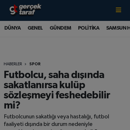
Canlı TV İzle
DÜNYA
Samsun Nöbetçi Eczaneler
DÜNYA
GENEL
GÜNDEM
POLİTİKA
SAMSUN 
GENEL
Samsun Hava Durumu
GÜNDEM
Samsun Namaz Vakitleri
HABERLER
SPOR
POLİTİKA
Samsun Trafik Yoğunluk Haritası
Futbolcu, saha dışında
SAMSUN HABER
Süper Lig Puan Durumu ve Fikstür
sakatlanırsa kulüp
sözleşmeyi feshedebilir
SAMSUNSPOR
Tüm Manşetler
mi?
SAĞLIK
Son Dakika Haberleri
Futbolcunun sakatlığı veya hastalığı, futbol
faaliyeti dışında bir durum nedeniyle
TEKNOLOJİ
Haber Arşivi