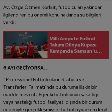
Av. Özge Özmen Korkut, futbolcuları yakından
ilgilendiren bu önemli konu hakkında şu bilgileri
verdi:
Milli Ampute Futbol
Takımı Dünya Kupası
Kampında Samsun'u
Keşfetti
6 AYI GEÇİYORSA…
“Profesyonel Futbolcuların Statüsü ve
Transferleri Talimatı'nda bu duruma ilişkin bir
madde mevcut. Eğer ki futbolcunun sakatlığı
veya hastalığı futbol faaliyeti dışında bir durum
nedeniyle gerçekleşmişse; futbol oynarken değil