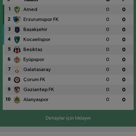
1
Amed
0
0
2
Erzurumspor FK
0
0
3
Başakşehir
0
0
4
Kocaelispor
0
0
5
Beşiktaş
0
0
6
Eyüpspor
0
0
7
Galatasaray
0
0
8
Çorum FK
0
0
9
Gaziantep FK
0
0
10
Alanyaspor
0
0
Detaylar için tıklayın