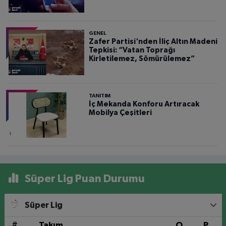
GENEL
Zafer Partisi'nden İliç Altın Madeni
Tepkisi: “Vatan Toprağı
Kirletilemez, Sömürülemez”
TANITIM
İç Mekanda Konforu Artıracak
Mobilya Çeşitleri
Süper Lig Puan Durumu
Süper Lig
#
Takım
O
P