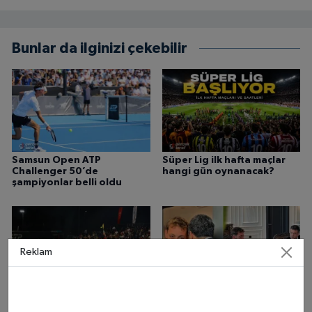
Bunlar da ilginizi çekebilir
Samsun Open ATP
Süper Lig ilk hafta maçlar
Challenger 50’de
hangi gün oynanacak?
şampiyonlar belli oldu
Reklam
Samsun Open ATP
Samsunlu Milli Sporcu Resul
Challenger 50’de Final
Aydın Avrupa İkincisi Oldu!