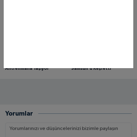
Heyecanı
Başkan Halit Doğan Başarıyı
Kutladı
Canik Belediyesi Ücretsiz
Milli Ampute Futbol Takımı
Sporcu Servisiyle Çocukları
Dünya Kupası Kampında
Antrenmana Taşıyor
Samsun'u Keşfetti
Yorumlar