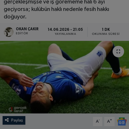
gerçekleşmişse ve iş görememe hali 6 ayı
geçiyorsa; kulübün haklı nedenle fesih hakkı
SPOR
doğuyor.
EKONOMİ
OKAN ÇAKIR
14.06.2026 - 21:05
1 DK
EDITÖR
YAYINLANMA
OKUNMA SÜRESI
TEKNOLOJİ
YAŞAM
YEMEK
Paylaş
-
+
A
A