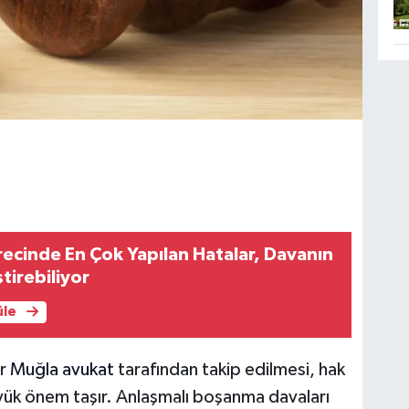
cinde En Çok Yapılan Hatalar, Davanın
tirebiliyor
üle
ir
Muğla avukat
tarafından takip edilmesi, hak
yük önem taşır. Anlaşmalı boşanma davaları