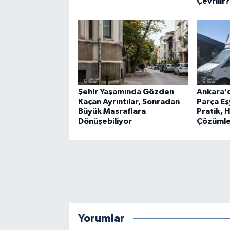
Çevrilir?
Şehir Yaşamında Gözden
Ankara’d
Kaçan Ayrıntılar, Sonradan
Parça Eş
Büyük Masraflara
Pratik, H
Dönüşebiliyor
Çözümle
Yorumlar