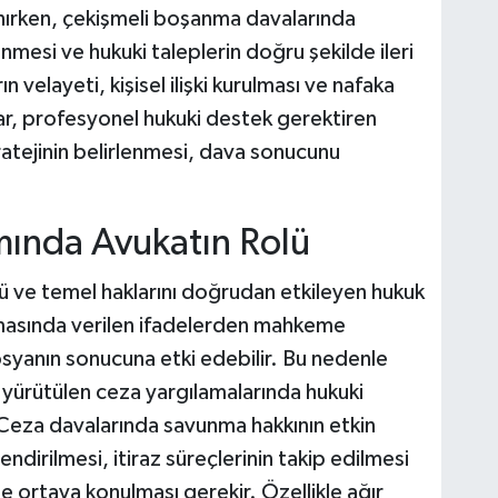
anırken, çekişmeli boşanma davalarında
enmesi ve hukuki taleplerin doğru şekilde ileri
n velayeti, kişisel ilişki kurulması ve nafaka
lar, profesyonel hukuki destek gerektiren
ratejinin belirlenmesi, dava sonucunu
ında Avukatın Rolü
ü ve temel haklarını doğrudan etkileyen hukuk
amasında verilen ifadelerden mahkeme
osyanın sonucuna etki edebilir. Bu nedenle
a yürütülen ceza yargılamalarında hukuki
 Ceza davalarında savunma hakkının etkin
lendirilmesi, itiraz süreçlerinin takip edilmesi
e ortaya konulması gerekir. Özellikle ağır