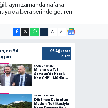
değil, aynı zamanda nafaka,
onuyu da beraberinde getiren
-
+
A
A
eçen Yıl
05 Ağustos
ugün
2025
SAMSUN HABER
Milano'da Tatil,
Samsun’da Kaçak
Kat: CHP’li Müdür
Gündemden
Düşmüyor!
SAMSUN HABER
Dürtmen Dağı Altın
Madeni Tehlikesiyle
Karşı Karşıya: Halk