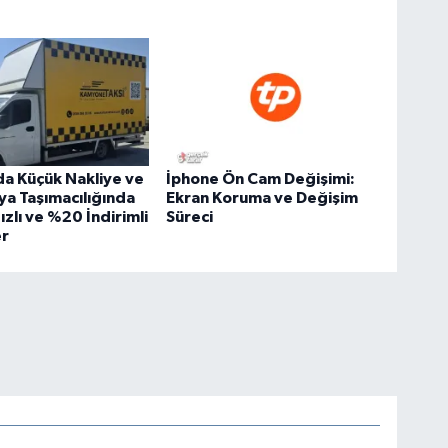
a Küçük Nakliye ve
İphone Ön Cam Değişimi:
ya Taşımacılığında
Ekran Koruma ve Değişim
ızlı ve %20 İndirimli
Süreci
r