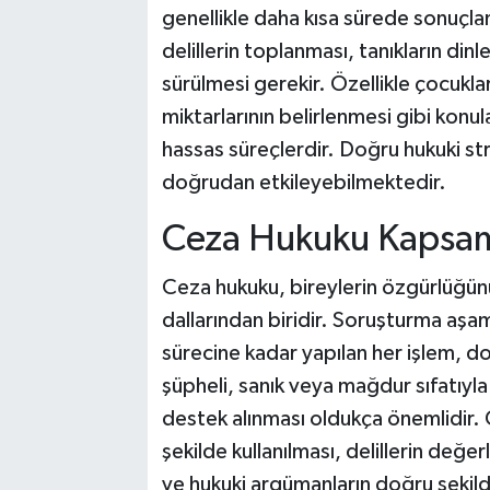
genellikle daha kısa sürede sonuçl
delillerin toplanması, tanıkların dinl
sürülmesi gerekir. Özellikle çocukları
miktarlarının belirlenmesi gibi konu
hassas süreçlerdir. Doğru hukuki st
doğrudan etkileyebilmektedir.
Ceza Hukuku Kapsam
Ceza hukuku, bireylerin özgürlüğün
dallarından biridir. Soruşturma aş
sürecine kadar yapılan her işlem, d
şüpheli, sanık veya mağdur sıfatıyl
destek alınması oldukça önemlidir.
şekilde kullanılması, delillerin değer
ve hukuki argümanların doğru şekild