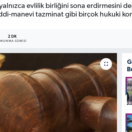
alnızca evlilik birliğini sona erdirmesini 
ddi-manevi tazminat gibi birçok hukuki k
2 DK
OKUNMA SÜRESI
G
B