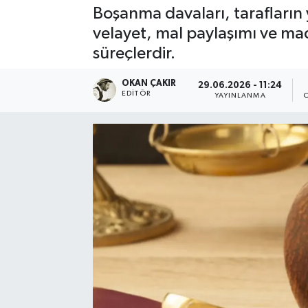
Boşanma davaları, tarafların y
SPOR
velayet, mal paylaşımı ve ma
süreçlerdir.
EKONOMİ
OKAN ÇAKIR
29.06.2026 - 11:24
TEKNOLOJİ
EDITÖR
YAYINLANMA
YAŞAM
YEMEK