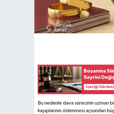
Boşanma Süre
Seyrini Değiş
İçeriği Görünt
Bu nedenle dava sürecinin uzman b
kayıplarının önlenmesi açısından bü