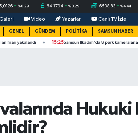
5,0126
64,1794
6508.83
%
0.29
%
0.29
%
4.44
Galeri
Video
Yazarlar
Canlı TV İzle
GENEL
GÜNDEM
POLİTİKA
SAMSUN HABER
alandı
15:25
Samsun İlkadım'da 8 park kameralarla donatıldı
alarında Hukuki 
lidir?