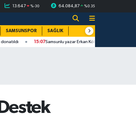
13.647
64.084,87
%
-30
%
0.35
SAMSUNSPOR
SAĞLIK
TEKNOLOJİ
SPOR
E
15:07
Samsunlu yazar Erkan Kök 5. kitabını okurlarla buluşturdu
Destek