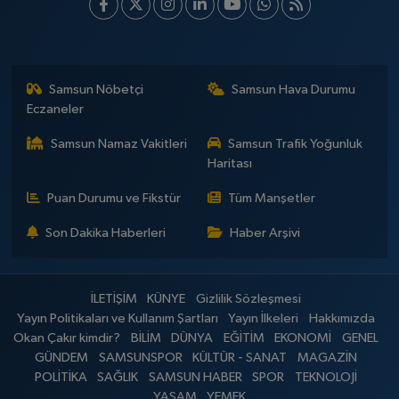
Samsun Nöbetçi
Samsun Hava Durumu
Eczaneler
Samsun Namaz Vakitleri
Samsun Trafik Yoğunluk
Haritası
Puan Durumu ve Fikstür
Tüm Manşetler
Son Dakika Haberleri
Haber Arşivi
İLETİŞİM
KÜNYE
Gizlilik Sözleşmesi
Yayın Politikaları ve Kullanım Şartları
Yayın İlkeleri
Hakkımızda
Okan Çakır kimdir?
BİLİM
DÜNYA
EĞİTİM
EKONOMİ
GENEL
GÜNDEM
SAMSUNSPOR
KÜLTÜR - SANAT
MAGAZİN
POLİTİKA
SAĞLIK
SAMSUN HABER
SPOR
TEKNOLOJİ
YAŞAM
YEMEK