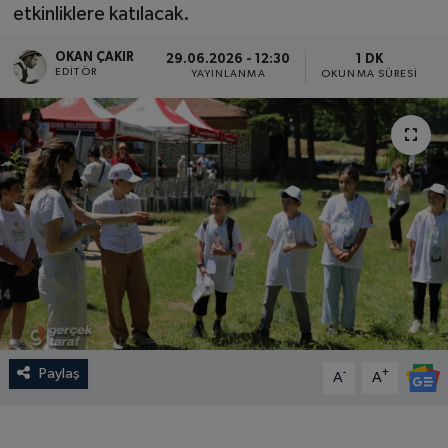
etkinliklere katılacak.
SPOR
OKAN ÇAKIR
29.06.2026 - 12:30
1 DK
EDITÖR
YAYINLANMA
OKUNMA SÜRESI
EKONOMİ
TEKNOLOJİ
YAŞAM
YEMEK
Paylaş
-
+
A
A