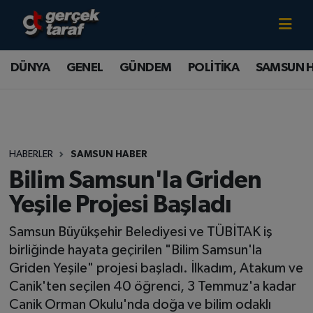
Canlı TV İzle
DÜNYA
Samsun Nöbetçi Eczaneler
DÜNYA
GENEL
GÜNDEM
POLİTİKA
SAMSUN 
GENEL
Samsun Hava Durumu
GÜNDEM
Samsun Namaz Vakitleri
HABERLER
SAMSUN HABER
POLİTİKA
Samsun Trafik Yoğunluk Haritası
Bilim Samsun'la Griden
SAMSUN HABER
Süper Lig Puan Durumu ve Fikstür
Yeşile Projesi Başladı
Samsun Büyükşehir Belediyesi ve TÜBİTAK iş
SAMSUNSPOR
Tüm Manşetler
birliğinde hayata geçirilen "Bilim Samsun'la
SAĞLIK
Son Dakika Haberleri
Griden Yeşile" projesi başladı. İlkadım, Atakum ve
Canik'ten seçilen 40 öğrenci, 3 Temmuz'a kadar
TEKNOLOJİ
Haber Arşivi
Canik Orman Okulu'nda doğa ve bilim odaklı