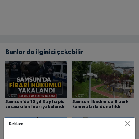
Bunlar da ilginizi çekebilir
Samsun’da 10 yıl 8 ay hapis
Samsun İlkadım'da 8 park
cezası olan firari yakalandı
kameralarla donatıldı
Reklam