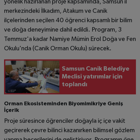
yönelik hazırlanan proje kapsamında, Samsun il
merkezindeki İlkadım, Atakum ve Canik
ilçelerinden seçilen 40 öğrenci kapsamlı bir bilim
ve doğa deneyimine dahil edildi. Program, 3
Temmuz'a kadar Namiye Mümin Erol Doğa ve Fen
Okulu'nda (Canik Orman Okulu) sürecek.
Samsun Canik Belediye
Meclisi yatırımlar için
toplandı
Orman Ekosisteminden Biyomimikriye Geniş
İçerik
Proje süresince öğrenciler doğayla iç içe vakit
geçirerek çevre bilinci kazanırken bilimsel gözlem
yapma becerilerini de geliştiriyor. Programın öne