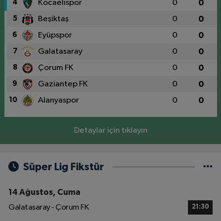
4
Kocaelispor
0
0
5
Beşiktaş
0
0
6
Eyüpspor
0
0
7
Galatasaray
0
0
8
Çorum FK
0
0
9
Gaziantep FK
0
0
10
Alanyaspor
0
0
Detaylar için tıklayın
Süper Lig Fikstür
14 Ağustos, Cuma
Galatasaray - Çorum FK
21:30