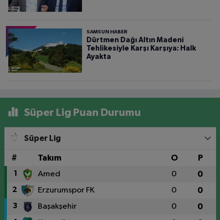
SAMSUN HABER
Dürtmen Dağı Altın Madeni
Tehlikesiyle Karşı Karşıya: Halk
Ayakta
Süper Lig Puan Durumu
Süper Lig
#
Takım
O
P
1
Amed
0
0
2
Erzurumspor FK
0
0
3
Başakşehir
0
0