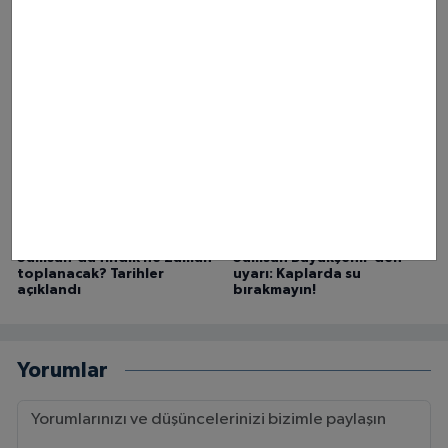
Samsun Yeni Parti Yönetim
Samsun Mavi Işıklar'da özel
Kurulu isimleri belli oldu
bireylere ücretsiz yaz
kampı
Samsun'da fındık ne zaman
Samsun Büyükşehir'den
toplanacak? Tarihler
uyarı: Kaplarda su
açıklandı
bırakmayın!
Yorumlar