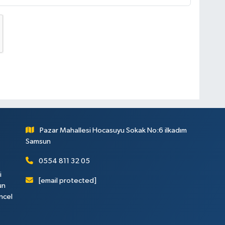
Pazar Mahallesi Hocasuyu Sokak No:6 ilkadım
Samsun
0554 811 32 05
i
[email protected]
un
ncel