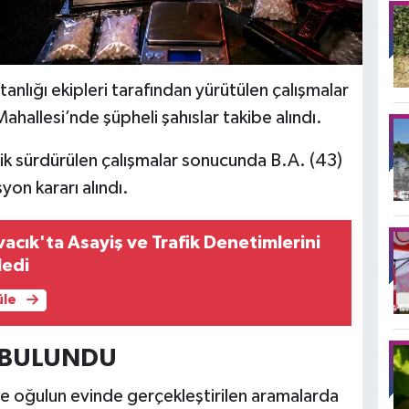
lığı ekipleri tarafından yürütülen çalışmalar
ahallesi’nde şüpheli şahıslar takibe alındı.
k sürdürülen çalışmalar sonucunda B.A. (43)
on kararı alındı.
yvacık'ta Asayiş ve Trafik Denetimlerini
ledi
üle
 BULUNDU
ve oğulun evinde gerçekleştirilen aramalarda