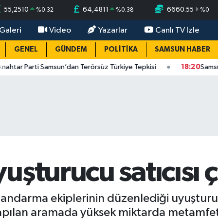
55,2510
64,4811
6660.55
%
0.32
%
0.38
%
0
Galeri
Video
Yazarlar
Canlı TV İzle
GENEL
GÜNDEM
POLİTİKA
SAMSUN HABER
 Parti Samsun’dan Terörsüz Türkiye Tepkisi
18:20
Samsun haber
şturucu satıcısı ç
 jandarma ekiplerinin düzenlediği uyuştu
yapılan aramada yüksek miktarda metamfeta