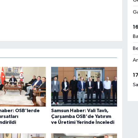
Ge
Ga
1
Ba
Be
Am
1
Sa
haber: OSB'lerde
Samsun Haber: Vali Tavlı,
ırsatları
Çarşamba OSB'de Yatırım
dirildi
ve Üretimi Yerinde İnceledi