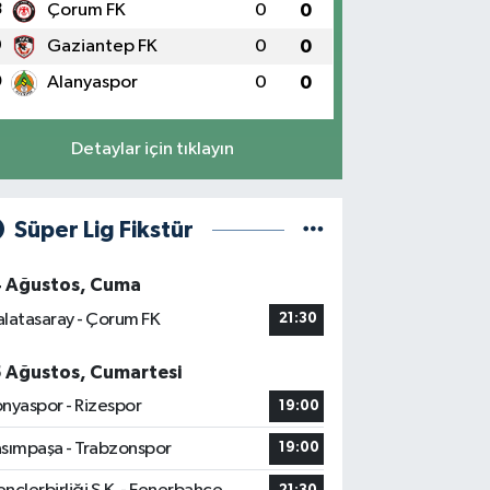
8
Çorum FK
0
0
9
Gaziantep FK
0
0
0
Alanyaspor
0
0
Detaylar için tıklayın
Süper Lig Fikstür
4 Ağustos, Cuma
latasaray - Çorum FK
21:30
5 Ağustos, Cumartesi
nyaspor - Rizespor
19:00
sımpaşa - Trabzonspor
19:00