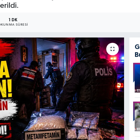
rildi.
1 DK
OKUNMA SÜRESI
G
B