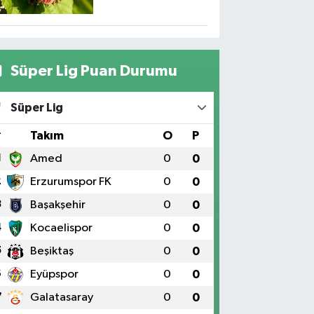
Süper Lig Puan Durumu
Süper Lig
#
Takım
O
P
1
Amed
0
0
2
Erzurumspor FK
0
0
3
Başakşehir
0
0
4
Kocaelispor
0
0
5
Beşiktaş
0
0
6
Eyüpspor
0
0
7
Galatasaray
0
0