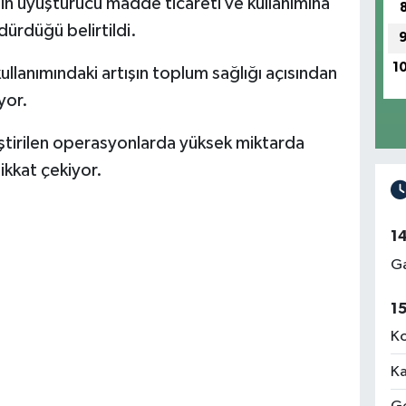
in uyuşturucu madde ticareti ve kullanımına
dürdüğü belirtildi.
1
llanımındaki artışın toplum sağlığı açısından
yor.
irilen operasyonlarda yüksek miktarda
ikkat çekiyor.
1
Ga
1
Ko
Ka