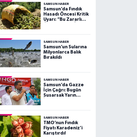
SAMSUN HABER
Samsun’da Fındık
Hasadı Öncesi Kritik
Uyarı: “Bu Zararlı
Önlenmezse Ürün
Kalitesi Düşer!”
SAMSUN HABER
Samsun’un Sularına
Milyonlarca Balık
Bırakıldı
SAMSUN HABER
Samsun’da Gazze
İçin Çağrı: Bugün
Susarsak Yarın
İstanbul Düşer!
SAMSUN HABER
TMO’nun Fındık
Fiyatı Karadeniz’i
Karıştırdı!