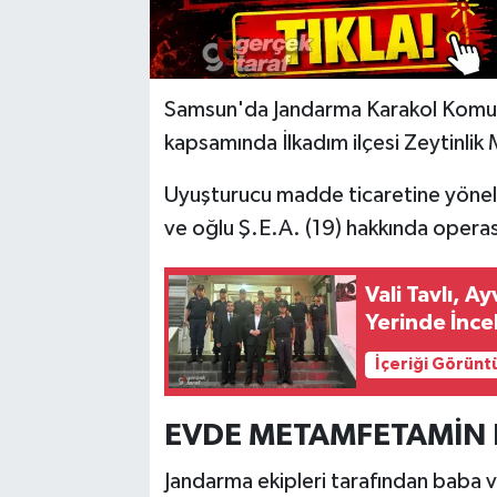
Samsun'da Jandarma Karakol Komutan
kapsamında İlkadım ilçesi Zeytinlik M
Uyuşturucu madde ticaretine yöneli
ve oğlu Ş.E.A. (19) hakkında operasy
Vali Tavlı, A
Yerinde İnce
İçeriği Görünt
EVDE METAMFETAMİN
Jandarma ekipleri tarafından baba 