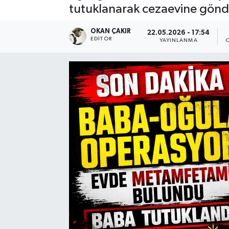
tutuklanarak cezaevine gönde
SPOR
OKAN ÇAKIR
22.05.2026 - 17:54
EDITÖR
YAYINLANMA
EKONOMİ
TEKNOLOJİ
YAŞAM
YEMEK