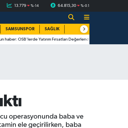
13.779
64.815,30
%
-14
%
-0.1
SAMSUNSPOR
SAĞLIK
TEKNOLOJİ
SPOR
E
: OSB'lerde Yatırım Fırsatları Değerlendirildi
18:01
Hüseyin Ku
ıktı
rucu operasyonunda baba ve
min ele geçirilirken, baba