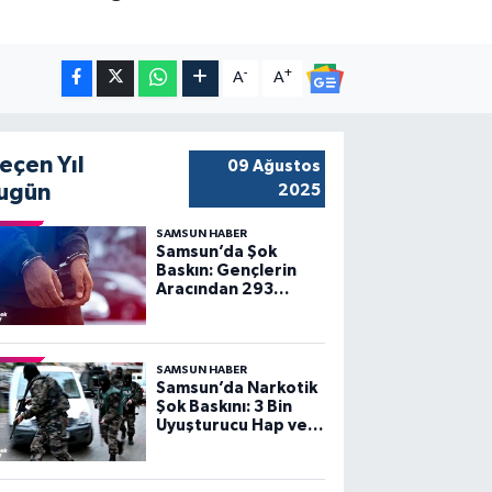
-
+
A
A
eçen Yıl
09 Ağustos
ugün
2025
SAMSUN HABER
Samsun’da Şok
Baskın: Gençlerin
Aracından 293
Uyuşturucu Hap ve
Silah Çıktı!
SAMSUN HABER
Samsun’da Narkotik
Şok Baskını: 3 Bin
Uyuşturucu Hap ve
Silah Ele Geçti!