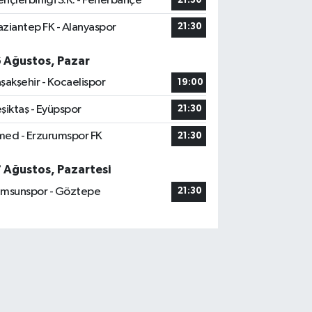
nçlerbirliği S.K. - Fenerbahçe
21:30
ziantep FK - Alanyaspor
21:30
6 Ağustos, Pazar
şakşehir - Kocaelispor
19:00
şiktaş - Eyüpspor
21:30
ed - Erzurumspor FK
21:30
7 Ağustos, Pazartesi
msunspor - Göztepe
21:30