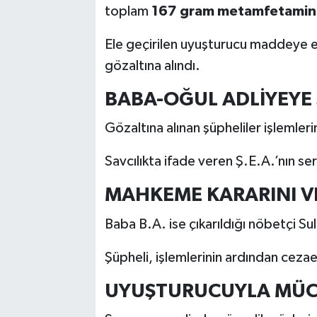
toplam
167 gram metamfetamin
Ele geçirilen uyuşturucu maddeye el 
gözaltına alındı.
BABA-OĞUL ADLİYEYE 
Gözaltına alınan şüpheliler işlemler
Savcılıkta ifade veren Ş.E.A.’nın ser
MAHKEME KARARINI V
Baba B.A. ise çıkarıldığı nöbetçi Su
Şüpheli, işlemlerinin ardından ceza
UYUŞTURUCUYLA MÜC