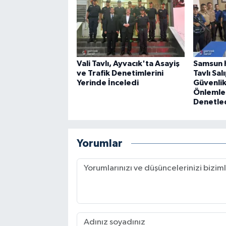
Vali Tavlı, Ayvacık'ta Asayiş
Samsun H
ve Trafik Denetimlerini
Tavlı Sa
Yerinde İnceledi
Güvenlik
Önlemler
Denetle
Yorumlar