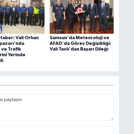
aber: Vali Orhan
Samsun'da Meteoroloji ve
lıpazarı'nda
AFAD'da Görev Değişikliği:
 ve Trafik
Vali Tavlı'dan Başarı Dileği
ini Yerinde
di