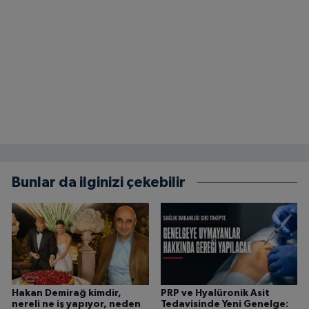
Bunlar da ilginizi çekebilir
Hakan Demirağ kimdir,
PRP ve Hyalüronik Asit
nereli ne iş yapıyor, neden
Tedavisinde Yeni Genelge: