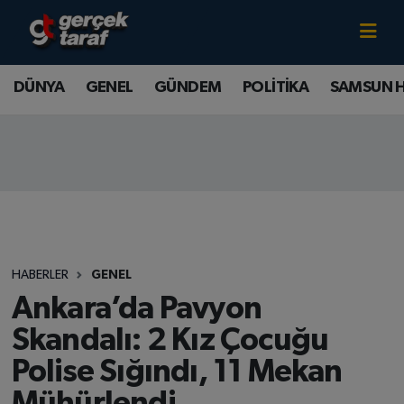
Canlı TV İzle
DÜNYA
Samsun Nöbetçi Eczaneler
DÜNYA
GENEL
GÜNDEM
POLİTİKA
SAMSUN 
GENEL
Samsun Hava Durumu
GÜNDEM
Samsun Namaz Vakitleri
POLİTİKA
Samsun Trafik Yoğunluk Haritası
SAMSUN HABER
Süper Lig Puan Durumu ve Fikstür
HABERLER
GENEL
SAMSUNSPOR
Tüm Manşetler
Ankara’da Pavyon
Skandalı: 2 Kız Çocuğu
SAĞLIK
Son Dakika Haberleri
Polise Sığındı, 11 Mekan
TEKNOLOJİ
Haber Arşivi
Mühürlendi