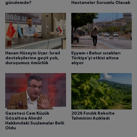
gündemde?
Hastaneler Sorumlu Olacak
Hasan Hüseyin Uçar: İsrail
Eyyam-ı Bahur sıcakları
destekçilerine geçit yok,
Türkiye’yi etkisi altına
duruşumuz ömürlük
alıyor
Gazeteci Cem Küçük
2026 Fındık Rekolte
Gözaltına Alındı!
Tahminini Açıkladı
Hakkındaki Suçlamalar Belli
Oldu