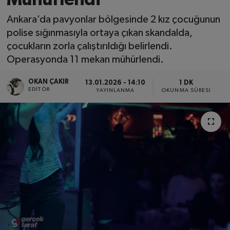
SPOR
Ankara’da pavyonlar bölgesinde 2 kız çocuğunun
polise sığınmasıyla ortaya çıkan skandalda,
EKONOMİ
çocukların zorla çalıştırıldığı belirlendi.
Operasyonda 11 mekan mühürlendi.
TEKNOLOJİ
OKAN ÇAKIR
13.01.2026 - 14:10
1 DK
EDITÖR
YAYINLANMA
OKUNMA SÜRESI
YAŞAM
YEMEK