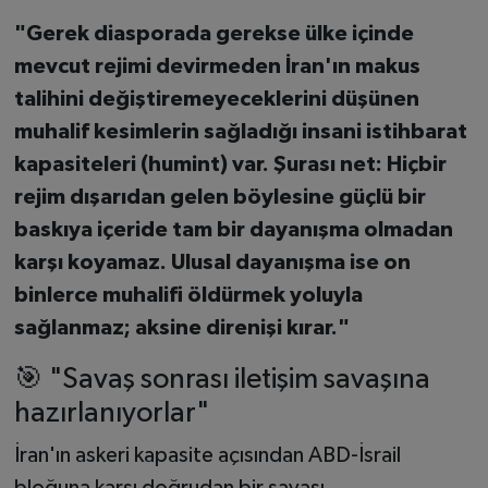
"Gerek diasporada gerekse ülke içinde
mevcut rejimi devirmeden İran'ın makus
talihini değiştiremeyeceklerini düşünen
muhalif kesimlerin sağladığı insani istihbarat
kapasiteleri (humint) var. Şurası net: Hiçbir
rejim dışarıdan gelen böylesine güçlü bir
baskıya içeride tam bir dayanışma olmadan
karşı koyamaz. Ulusal dayanışma ise on
binlerce muhalifi öldürmek yoluyla
sağlanmaz; aksine direnişi kırar."
🎯 "Savaş sonrası iletişim savaşına
hazırlanıyorlar"
İran'ın askeri kapasite açısından ABD-İsrail