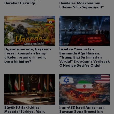
Harekat Hazırlığı
Hamleleri Moskova'nın
Etkisini Silip Süpürüyor!"
Uganda nerede, başkenti
İsrail ve Yunanistan
neresi, komşuları hangi
Basınında Ağır Hüsran:
ülkeler, resmi dili nedir,
"Trump Bizi Sırtımızdan
para birimi ne?
Vurdu!" Erdoğan’a Verilecek
O Hediye Deşifre Oldu!
Büyük İttifak İddiası
İran-ABD İsrail Anlaşması:
Masada! Türkiye, Mısır,
Savaşın Sona Ermesi İçin