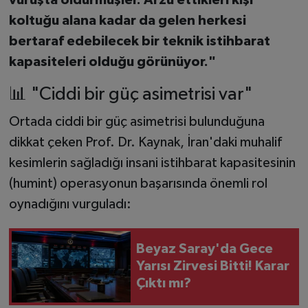
vuruşta öldürmüşler. Arzu ettikleri kişi
koltuğu alana kadar da gelen herkesi
bertaraf edebilecek bir teknik istihbarat
kapasiteleri olduğu görünüyor."
📊 "Ciddi bir güç asimetrisi var"
Ortada ciddi bir güç asimetrisi bulunduğuna
dikkat çeken Prof. Dr. Kaynak, İran'daki muhalif
kesimlerin sağladığı insani istihbarat kapasitesinin
(humint) operasyonun başarısında önemli rol
oynadığını vurguladı:
Beyaz Saray'da Gece
Yarısı Zirvesi Bitti! Karar
Çıktı mı?