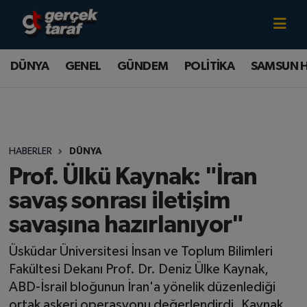
Canlı TV İzle
DÜNYA
Samsun Nöbetçi Eczaneler
DÜNYA
GENEL
GÜNDEM
POLİTİKA
SAMSUN 
GENEL
Samsun Hava Durumu
GÜNDEM
Samsun Namaz Vakitleri
HABERLER
DÜNYA
POLİTİKA
Samsun Trafik Yoğunluk Haritası
Prof. Ülkü Kaynak: "İran
SAMSUN HABER
Süper Lig Puan Durumu ve Fikstür
savaş sonrası iletişim
savaşına hazırlanıyor"
SAMSUNSPOR
Tüm Manşetler
Üsküdar Üniversitesi İnsan ve Toplum Bilimleri
SAĞLIK
Son Dakika Haberleri
Fakültesi Dekanı Prof. Dr. Deniz Ülke Kaynak,
ABD-İsrail bloğunun İran'a yönelik düzenlediği
TEKNOLOJİ
Haber Arşivi
ortak askeri operasyonu değerlendirdi. Kaynak,