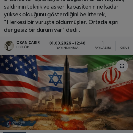
saldırının teknik ve askeri kapasitenin ne kadar
SPOR
yüksek olduğunu gösterdiğini belirterek,
"Herkesi bir vuruşta öldürmüşler. Ortada aşırı
EKONOMİ
dengesiz bir durum var" dedi .
TEKNOLOJİ
OKAN ÇAKIR
01.03.2026 - 12:46
1
3
EDITÖR
YAYINLANMA
PAYLAŞIM
OKUNM
YAŞAM
YEMEK