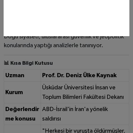
uluslararası ilişkiler ve siyaset bilimi alanında
sürdüren önemli bir bilim insanıdır. Halen Üsküdar
Üniversitesi İnsan ve Toplum Bilimleri Fakültesi
Dekanlığı görevini yürüten Kaynak, özellikle Orta
Doğu siyaseti, uluslararası güvenlik ve jeopolitik
konularında yaptığı analizlerle tanınıyor.
📊 Kısa Bilgi Kutusu
Uzman
Prof. Dr. Deniz Ülke Kaynak
Üsküdar Üniversitesi İnsan ve
Kurum
Toplum Bilimleri Fakültesi Dekanı
Değerlendir
ABD-İsrail'in İran'a yönelik
me konusu
saldırısı
"Herkesi bir vuruşta öldürmüşler,