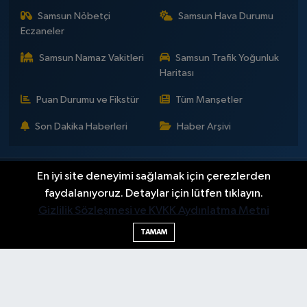
Samsun Nöbetçi
Samsun Hava Durumu
Eczaneler
Samsun Namaz Vakitleri
Samsun Trafik Yoğunluk
Haritası
Puan Durumu ve Fikstür
Tüm Manşetler
Son Dakika Haberleri
Haber Arşivi
En iyi site deneyimi sağlamak için çerezlerden
İLETİŞİM
KÜNYE
Gizlilik Sözleşmesi
Yayın Politikaları ve Kullanım Şartları
Yayın İlkeleri
Hakkımızda
faydalanıyoruz. Detaylar için lütfen tıklayın.
Okan Çakır kimdir?
BİLİM
DÜNYA
EĞİTİM
EKONOMİ
GENEL
Gizlilik Sözleşmesi ve KVKK Aydınlatma Metni
GÜNDEM
SAMSUNSPOR
KÜLTÜR - SANAT
MAGAZİN
TAMAM
POLİTİKA
SAĞLIK
SAMSUN HABER
SPOR
TEKNOLOJİ
YAŞAM
YEMEK
Haber Yazılımı:
TE Bilişim