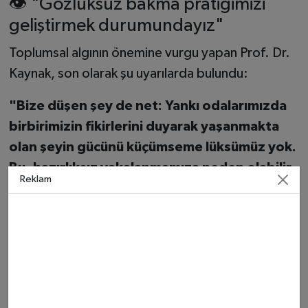
👁️ "Gözlüksüz bakma pratiğimizi
geliştirmek durumundayız"
Toplumsal algının önemine vurgu yapan Prof. Dr.
Kaynak, son olarak şu uyarılarda bulundu:
"Bize düşen şey de net: Yankı odalarımızda
birbirimizin fikirlerini duyarak yaşanmakta
olan şeyin gücünü küçümseme lüksümüz yok.
Bu, hazırlıksız yakalanmamıza neden olabilir.
Reklam
Gözlüksüz bakma pratiğimizi geliştirmek
durumundayız."
🔍 Prof. Dr. Deniz Ülke Kaynak
kimdir?
Prof. Dr. Deniz Ülke Kaynak, akademik kariyerini