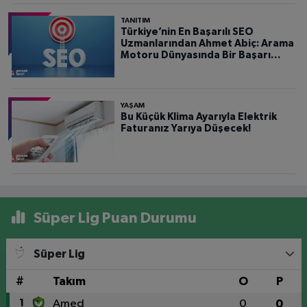
TANITIM
Türkiye’nin En Başarılı SEO
Uzmanlarından Ahmet Abiç: Arama
Motoru Dünyasında Bir Başarı
Hikâyesi
YAŞAM
Bu Küçük Klima Ayarıyla Elektrik
Faturanız Yarıya Düşecek!
Süper Lig Puan Durumu
Süper Lig
#
Takım
O
P
1
Amed
0
0