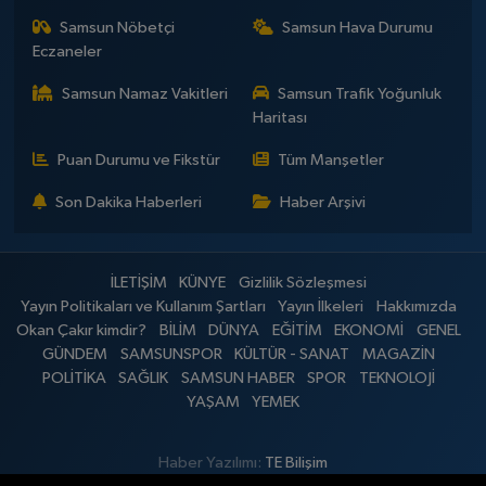
Samsun Nöbetçi
Samsun Hava Durumu
Eczaneler
Samsun Namaz Vakitleri
Samsun Trafik Yoğunluk
Haritası
Puan Durumu ve Fikstür
Tüm Manşetler
Son Dakika Haberleri
Haber Arşivi
İLETİŞİM
KÜNYE
Gizlilik Sözleşmesi
Yayın Politikaları ve Kullanım Şartları
Yayın İlkeleri
Hakkımızda
Okan Çakır kimdir?
BİLİM
DÜNYA
EĞİTİM
EKONOMİ
GENEL
GÜNDEM
SAMSUNSPOR
KÜLTÜR - SANAT
MAGAZİN
POLİTİKA
SAĞLIK
SAMSUN HABER
SPOR
TEKNOLOJİ
YAŞAM
YEMEK
Haber Yazılımı:
TE Bilişim