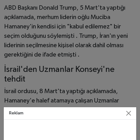
ABD Başkanı Donald Trump, 5 Mart'ta yaptığı
açıklamada, merhum liderin oğlu Muciba
Hamaney'in kendisi için "kabul edilemez" bir
seçim olduğunu söylemişti . Trump, İran'ın yeni
liderinin seçilmesine kişisel olarak dahil olması
gerektiğini de ifade etmişti .
İsrail'den Uzmanlar Konseyi'ne
tehdit
İsrail ordusu, 8 Mart'ta yaptığı açıklamada,
Hamaney'e halef atamaya çalışan Uzmanlar
Konseyi'ndeki herkesi hedef alacağı uyarısında
Reklam
bulundu. İsrail ordusu X'te Farsça yaptığı
paylaşımda,
"Halef seçim toplantısına
katılmayı düşünen herkesi uyarıyoruz, sizi de