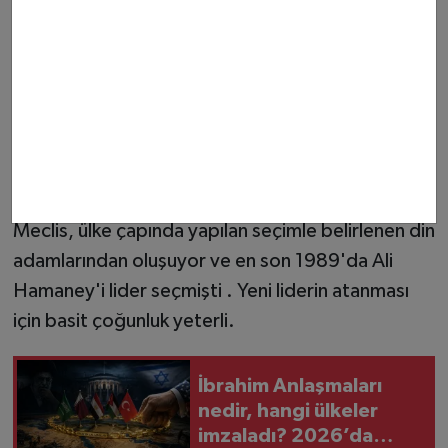
hedef almaktan çekinmeyiz. Bu bir uyarıdır!"
ifadelerini kullandı .
Anayasal süreç nasıl işliyor?
İran anayasasına göre, dini liderin ölümü, istifası
veya görevden alınması durumunda, yeni lideri
belirleme yetkisi 88 üyeli Uzmanlar Meclisi'ne ait .
Meclis, ülke çapında yapılan seçimle belirlenen din
adamlarından oluşuyor ve en son 1989'da Ali
Hamaney'i lider seçmişti . Yeni liderin atanması
için basit çoğunluk yeterli.
İbrahim Anlaşmaları
nedir, hangi ülkeler
imzaladı? 2026’da