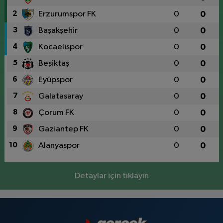
2
Erzurumspor FK
0
0
3
Başakşehir
0
0
4
Kocaelispor
0
0
5
Beşiktaş
0
0
6
Eyüpspor
0
0
7
Galatasaray
0
0
8
Çorum FK
0
0
9
Gaziantep FK
0
0
10
Alanyaspor
0
0
Detaylar için tıklayın