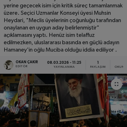
yerine geçecek isim için kritik süreç tamamlanmak
SPOR
üzere. Seçici Uzmanlar Konseyi üyesi Muhsin
Heydari, "Meclis üyelerinin çoğunluğu tarafından
EKONOMİ
onaylanan en uygun aday belirlenmiştir"
açıklamasını yaptı. Henüz isim telaffuz
TEKNOLOJİ
edilmezken, uluslararası basında en güçlü adayın
Hamaney'in oğlu Muciba olduğu iddia ediliyor .
YAŞAM
OKAN ÇAKIR
08.03.2026 - 11:25
1
3
EDITÖR
YEMEK
YAYINLANMA
PAYLAŞIM
OKUNM