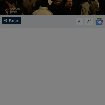
Paylaş
-
+
A
A