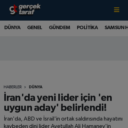
Canlı TV İzle
DÜNYA
Samsun Nöbetçi Eczaneler
DÜNYA
GENEL
GÜNDEM
POLİTİKA
SAMSUN 
GENEL
Samsun Hava Durumu
GÜNDEM
Samsun Namaz Vakitleri
POLİTİKA
Samsun Trafik Yoğunluk Haritası
SAMSUN HABER
Süper Lig Puan Durumu ve Fikstür
HABERLER
DÜNYA
SAMSUNSPOR
Tüm Manşetler
İran'da yeni lider için 'en
uygun aday' belirlendi!
SAĞLIK
Son Dakika Haberleri
İran'da, ABD ve İsrail'in ortak saldırısında hayatını
TEKNOLOJİ
Haber Arşivi
kaybeden dini lider Ayetullah Ali Hamaney'in