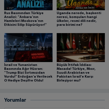
Rus Basınından Türkiye
Uganda nerede, başkenti
Analizi: "Ankara'nın
neresi, komşuları hangi
Hamleleri Moskova'nın
ülkeler, resmi dili nedir,
Etkisini Silip Süpürüyor!"
para birimi ne?
İsrail ve Yunanistan
Büyük İttifak İddiası
Basınında Ağır Hüsran:
Masada! Türkiye, Mısır,
"Trump Bizi Sırtımızdan
Suudi Arabistan ve
Vurdu!" Erdoğan’a Verilecek
Pakistan İsrail’e Karşı
O Hediye Deşifre Oldu!
Birleşiyor mu?
Yorumlar