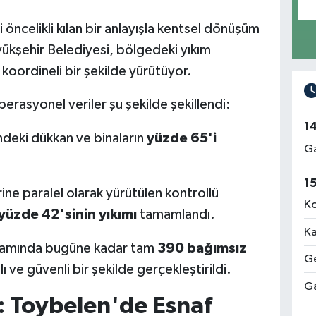
ini öncelikli kılan bir anlayışla kentsel dönüşüm
ükşehir Belediyesi, bölgedeki yıkım
koordineli bir şekilde yürütüyor.
erasyonel veriler şu şekilde şekillendi:
1
ndeki dükkan ve binaların
yüzde 65'i
Ga
1
ne paralel olarak yürütülen kontrollü
Ko
yüzde 42'sinin yıkımı
tamamlandı.
Ka
samında bugüne kadar tam
390 bağımsız
Ge
lı ve güvenli bir şekilde gerçekleştirildi.
Ga
i: Toybelen'de Esnaf