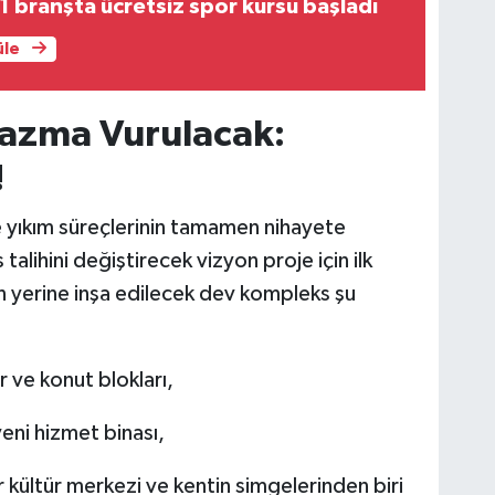
 branşta ücretsiz spor kursu başladı
üle
 Kazma Vurulacak:
!
e yıkım süreçlerinin tamamen nihayete
alihini değiştirecek vizyon proje için ilk
ın yerine inşa edilecek dev kompleks şu
r ve konut blokları,
eni hizmet binası,
 kültür merkezi ve kentin simgelerinden biri