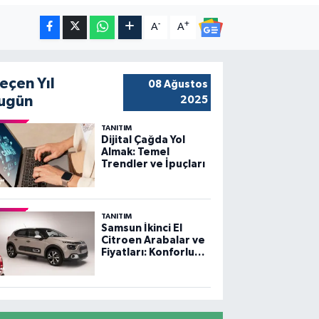
-
+
A
A
eçen Yıl
08 Ağustos
ugün
2025
TANITIM
Dijital Çağda Yol
Almak: Temel
Trendler ve İpuçları
TANITIM
Samsun İkinci El
Citroen Arabalar ve
Fiyatları: Konforlu
Sürüş, Uygun
Fiyatlar