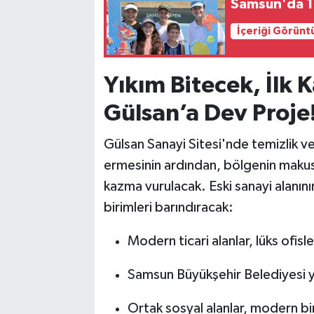
Samsun'da 11
İçeriği Görünt
Yıkım Bitecek, İlk
Gülsan’a Dev Proje
Gülsan Sanayi Sitesi'nde temizlik v
ermesinin ardından, bölgenin makus t
kazma vurulacak. Eski sanayi alanın
birimleri barındıracak:
Modern ticari alanlar, lüks ofisle
Samsun Büyükşehir Belediyesi y
Ortak sosyal alanlar, modern bir