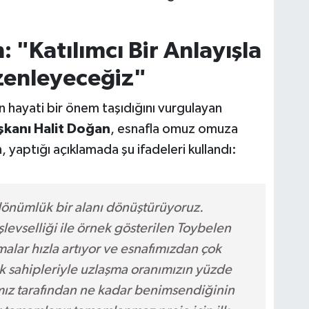
 "Katılımcı Bir Anlayışla
zenleyeceğiz"
hayati bir önem taşıdığını vurgulayan
kanı Halit Doğan
, esnafla omuz omuza
, yaptığı açıklamada şu ifadeleri kullandı:
dönümlük bir alanı dönüştürüyoruz.
levselliği ile örnek gösterilen Toybelen
malar hızla artıyor ve esnafımızdan çok
k sahipleriyle uzlaşma oranımızın yüzde
mız tarafından ne kadar benimsendiğinin