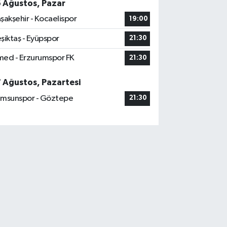
6 Ağustos, Pazar
şakşehir - Kocaelispor
19:00
şiktaş - Eyüpspor
21:30
ed - Erzurumspor FK
21:30
7 Ağustos, Pazartesi
msunspor - Göztepe
21:30