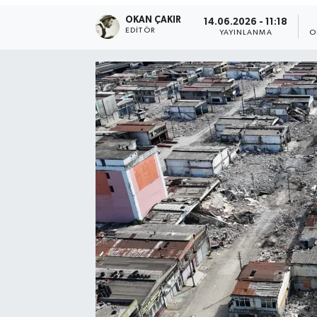
OKAN ÇAKIR
14.06.2026 - 11:18
SPOR
EDITÖR
YAYINLANMA
O
EKONOMİ
TEKNOLOJİ
YAŞAM
YEMEK