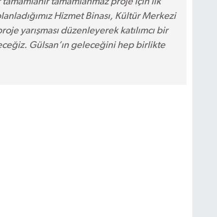
r tamamlanır tamamlanmaz proje için ilk
planladığımız Hizmet Binası, Kültür Merkezi
roje yarışması düzenleyerek katılımcı bir
eceğiz. Gülsan’ın geleceğini hep birlikte