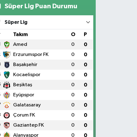
Süper Lig Puan Durumu
Süper Lig
#
Takım
O
P
1
Amed
0
0
2
Erzurumspor FK
0
0
3
Başakşehir
0
0
4
Kocaelispor
0
0
5
Beşiktaş
0
0
6
Eyüpspor
0
0
7
Galatasaray
0
0
8
Çorum FK
0
0
9
Gaziantep FK
0
0
0
Alanyaspor
0
0