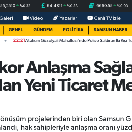
55,2510
64,4811
6660.55
%
0.32
%
0.38
%
0.03
Galeri
Video
Yazarlar
Canlı TV İzle
GENEL
GÜNDEM
POLİTİKA
SAMSUN HABER
1
Atakum Güzelyalı Mahallesi'nde Polise Saldıran İki Kişi Tutuklandı
kor Anlaşma Sağla
an Yeni Ticaret M
dönüşüm projelerinden biri olan Samsun Gü
andı, hak sahipleriyle anlaşma oranı yüzd