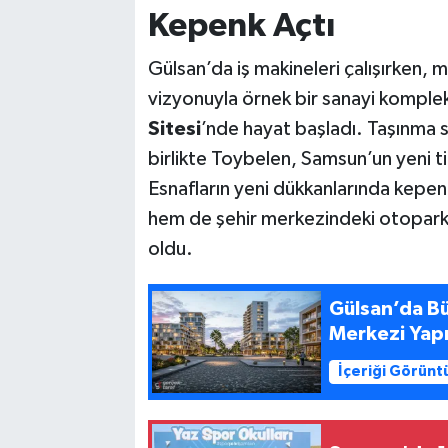
Kepenk Açtı
Gülsan’da iş makineleri çalışırken, m
vizyonuyla örnek bir sanayi komplek
Sitesi
’nde hayat başladı. Taşınma 
birlikte Toybelen, Samsun’un yeni ti
Esnafların yeni dükkanlarında kepen
hem de şehir merkezindeki otopark 
oldu.
Gülsan’da Bü
Merkezi Yapı
İçeriği Görünt