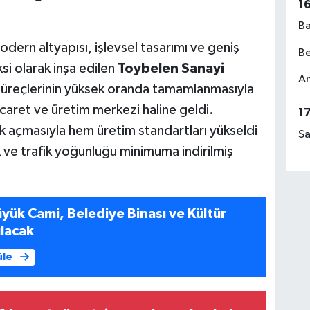
1
Ba
odern altyapısı, işlevsel tasarımı ve geniş
Be
si olarak inşa edilen
Toybelen Sanayi
Am
süreçlerinin yüksek oranda tamamlanmasıyla
caret ve üretim merkezi haline geldi.
1
k açmasıyla hem üretim standartları yükseldi
Sa
ve trafik yoğunluğu minimuma indirilmiş
yük Cami, Belediye Binası ve Kültür
lacak
üle