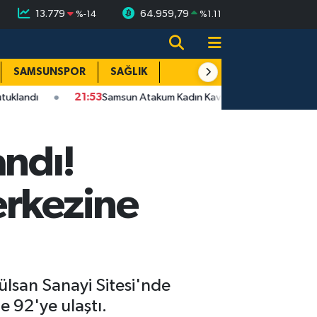
13.779
64.959,79
%
-14
%
1.11
SAMSUNSPOR
SAĞLIK
TEKNOLOJİ
SPOR
E
21:53
Samsun Atakum Kadın Kavgası Bıçaklı | Zanlı Tutuklandı
ndı!
erkezine
lsan Sanayi Sitesi'nde
e 92'ye ulaştı.