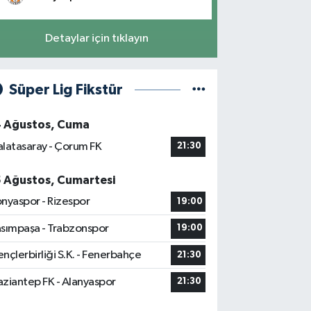
Detaylar için tıklayın
Süper Lig Fikstür
4 Ağustos, Cuma
latasaray - Çorum FK
21:30
5 Ağustos, Cumartesi
nyaspor - Rizespor
19:00
sımpaşa - Trabzonspor
19:00
nçlerbirliği S.K. - Fenerbahçe
21:30
ziantep FK - Alanyaspor
21:30