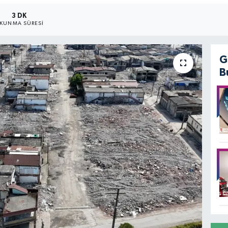
3 DK
KUNMA SÜRESI
G
B