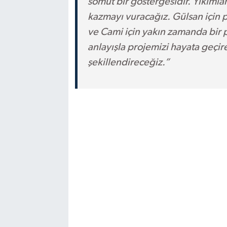
somut bir göstergesidir. Yıkımla
kazmayı vuracağız. Gülsan için 
ve Cami için yakın zamanda bir p
anlayışla projemizi hayata geçir
şekillendireceğiz.”